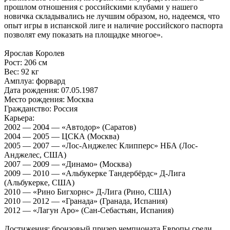
прошлом отношения с российскими клубами у нашего
новичка складывались не лучшим образом, но, надеемся, что
опыт игры в испанской лиге и наличие российского паспорта
позволят ему показать на площадке многое».
Ярослав Королев
Рост: 206 см
Вес: 92 кг
Амплуа: форвард
Дата рождения: 07.05.1987
Место рождения: Москва
Гражданство: Россия
Карьера:
2002 — 2004 — «Автодор» (Саратов)
2004 — 2005 — ЦСКА (Москва)
2005 — 2007 — «Лос-Анджелес Клипперс» НБА (Лос-
Анджелес, США)
2007 — 2009 — «Динамо» (Москва)
2009 — 2010 — «Альбукерке Тандербёрдс» Д-Лига
(Альбукерке, США)
2010 — «Рино Бигхорнс» Д-Лига (Рино, США)
2010 — 2012 — «Гранада» (Гранада, Испания)
2012 — «Лагун Аро» (Сан-Себастьян, Испания)
Достижения: бронзовый призер чемпионата Европы среди