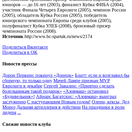
юниоров — до 16 лет (2003), финалист Кубка ФИБА (2004),
участник Финала Четырех Евролиги (2005), чемпион России
(2005), обладатель Кубка России (2005), победитель
юниорского чемпионата Европы среди клубов (2005),
полуфиналист Кубка УЛЕБ (2008), бронзовый призер
чемпионата России (2008).
Источник
http://www.bc-spartak.ru/news/2174
Поделиться Вконтакте
Поделиться в ОК
Новости прессы
Дорон Перкинс покинул «Донецк»
Блатт: если и возглавил бы
сборную, то только одну
Мачей Лампе признан MVP
Евролиги в декабре
Сергей Завалин: «Приятно сделать
болельщикам такой подарок»
«Азовмаш» остановил
«Будивельник»!
Айнарс Багатскис: «Азовмаш» выиграл
заслуженно
С наступающим Новым годом!
Олени, кексы, Дед
Мороз
Дальняя артиллерия в действии
На праздники в роли
лидера
...
Свежие новости клуба