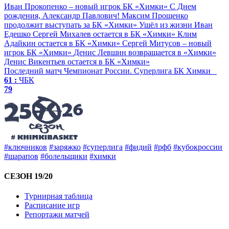
Иван Прокопенко – новый игрок БК «Химки»
С Днем
рождения, Александр Павлович!
Максим Прощенко
продолжит выступать за БК «Химки»
Ушёл из жизни Иван
Едешко
Сергей Михалев остается в БК «Химки»
Клим
Адайкин остается в БК «Химки»
Сергей Митусов – новый
игрок БК «Химки»
Денис Левшин возвращается в «Химки»
Денис Викентьев остается в БК «Химки»
Последний матч
Чемпионат России. Суперлига
БК Химки
61 :
ЧБК
79
#ключников
#заряжко
#суперлига
#фидий
#рфб
#кубокроссии
#шарапов
#болельщики
#химки
СЕЗОН 19/20
Турнирная таблица
Расписание игр
Репортажи матчей