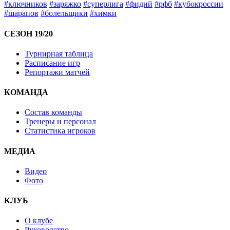
#ключников
#заряжко
#суперлига
#фидий
#рфб
#кубокроссии
#шарапов
#болельщики
#химки
СЕЗОН 19/20
Турнирная таблица
Расписание игр
Репортажи матчей
КОМАНДА
Состав команды
Тренеры и персонал
Статистика игроков
МЕДИА
Видео
Фото
КЛУБ
О клубе
Руководство