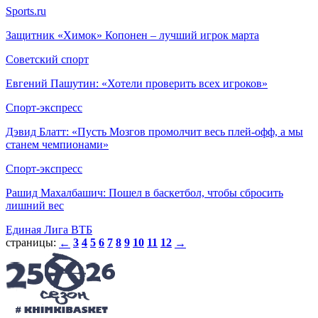
Sports.ru
Защитник «Химок» Копонен – лучший игрок марта
Советский спорт
Евгений Пашутин: «Хотели проверить всех игроков»
Спорт-экспресс
Дэвид Блатт: «Пусть Мозгов промолчит весь плей-офф, а мы
станем чемпионами»
Спорт-экспресс
Рашид Махалбашич: Пошел в баскетбол, чтобы сбросить
лишний вес
Единая Лига ВТБ
страницы:
3
4
5
6
7
8
9
10
11
12
←
→