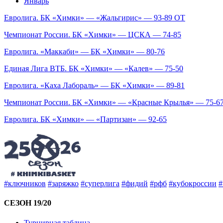
Январь
Евролига. БК «Химки» — «Жальгирис» — 93-89 ОТ
Чемпионат России. БК «Химки» — ЦСКА — 74-85
Евролига. «Маккаби» — БК «Химки» — 80-76
Единая Лига ВТБ. БК «Химки» — «Калев» — 75-50
Евролига. «Каха Лабораль» — БК «Химки» — 89-81
Чемпионат России. БК «Химки» — «Красные Крылья» — 75-6
Евролига. БК «Химки» — «Партизан» — 92-65
#ключников
#заряжко
#суперлига
#фидий
#рфб
#кубокроссии
#
СЕЗОН 19/20
Турнирная таблица