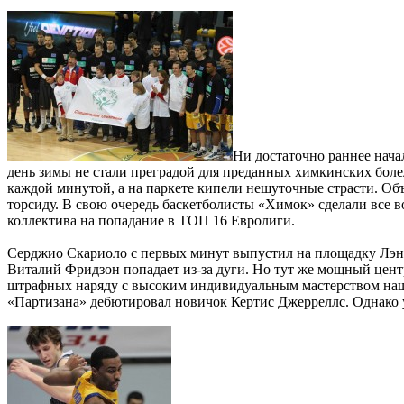
Ни достаточно раннее нача
день зимы не стали преградой для преданных химкинских боле
каждой минутой, а на паркете кипели нешуточные страсти. Об
торсиду. В свою очередь баскетболисты «Химок» сделали все 
коллектива на попадание в ТОП 16 Евролиги.
Серджио Скариоло с первых минут выпустил на площадку Лэнгф
Виталий Фридзон попадает из-за дуги. Но тут же мощный центр
штрафных наряду с высоким индивидуальным мастерством на
«Партизана» дебютировал новичок Кертис Джерреллс. Однако 