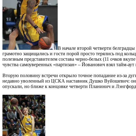
В начале второй четверти белградцы
грамотно защищались и гости порой просто терялись под кольц
полезным представителем состава черно-белых (11 очков вку
чувства самоуверенных «партизан» – Йованович взял тайм-аут
Вторую половину встречи открыло точное попадание из-за дуги
недавно уволенный из ЦСКА наставник Душко Вуйошевич: он на
опускали, но ближе к концовке четверти Планинич и Лэнгфор