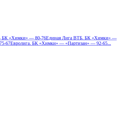
— БК «Химки» — 80-76
Единая Лига ВТБ. БК «Химки» —
75-67
Евролига. БК «Химки» — «Партизан» — 92-65
...