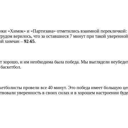
ки «Химок» и «Партизана» отметились взаимной перекличкой: «
трудом верилось, что за оставшиеся 7 минут при такой уверенно
дой химчан –
92-65
.
 хорошо, и им необходима была победа. Мы выглядели неубедит
баскетбол.
етболисты провели все 40 минут. Это победа имеет большую ценн
вовали уверенность в своих силах и в хорошем настроении буде