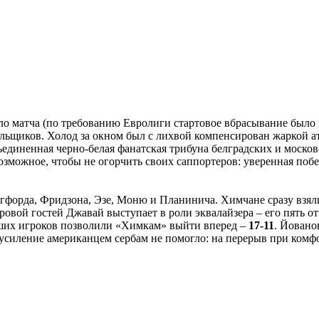
ло матча (по требованию Евролиги стартовое вбрасывание было 
льщиков. Холод за окном был с лихвой компенсирован жаркой а
ъединенная черно-белая фанатская трибуна белградских и моско
возможное, чтобы не огорчить своих саппортеров: уверенная п
орда, Фридзона, Эзе, Моню и Планинича. Химчане сразу взяли 
овой гостей Джавай выступает в роли эквалайзера – его пять о
ших игроков позволили «Химкам» выйти вперед –
17-11
. Йовано
усиление американцем сербам не помогло: на перерыв при комф