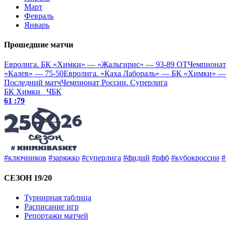
Март
Февраль
Январь
Прошедшие матчи
Евролига. БК «Химки» — «Жальгирис» — 93-89 ОТ
Чемпионат
«Калев» — 75-50
Евролига. «Каха Лабораль» — БК «Химки» —
Последний матч
Чемпионат России. Суперлига
БК Химки
ЧБК
61 :
79
#ключников
#заряжко
#суперлига
#фидий
#рфб
#кубокроссии
#
СЕЗОН 19/20
Турнирная таблица
Расписание игр
Репортажи матчей