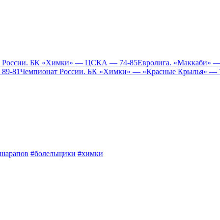
 России. БК «Химки» — ЦСКА — 74-85
Евролига. «Маккаби» 
 89-81
Чемпионат России. БК «Химки» — «Красные Крылья» — 
шарапов
#болельщики
#химки