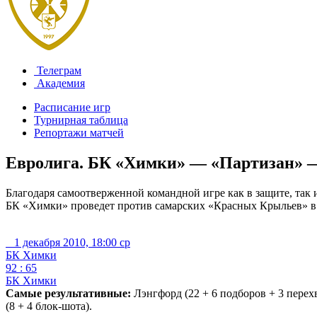
Телеграм
Академия
Расписание игр
Турнирная таблица
Репортажи матчей
Евролига. БК «Химки» — «Партизан» —
Благодаря самоотверженной командной игре как в защите, так
БК «Химки» проведет против самарских «Красных Крыльев» в с
1 декабря 2010, 18:00 ср
БК Химки
92 : 65
БК Химки
Самые результативные:
Лэнгфорд (22 + 6 подборов + 3 перехва
(8 + 4 блок-шота).