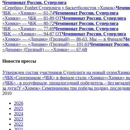
Чемпионат России. Суперлига
«Серебро» Fonbet Суперлиги у баскетболистов «Химок»
Чемпи
ЧБК — «Химки» — 61-74
Чемпионат России. Суперлига
«Химки» — ЧБК — 81-89 ОТ
Чемпионат России. Суперлига
«Химки» — ЧБК — 80-72
Чемпионат России. Суперлига
ЧБК — «Химки» — 77-69
Чемпионат России. Суперлига
ЧБК — «Химки» — 94-87 ОТ
Чемпионат России. Суперлига
«Химки» — «Динамо» (Грозный) — 86-63. Мы — в Финале!
Че
«Химки» — «Динамо» (Грозный) — 101-61
Чемпионат России.
«Динамо» (Грозный) — «Химки» — 67-68
Новости прессы
Утвержден состав участников Cуперлиги на новый сезон
Химки
«ЧБК»
Соперником «ЧБК» в финале стали «Химки»
«Химки» вы
«ЧБК» - в полуфинале, прошлогодний победитель – без медале
за дуги!
У «Химок» Семернинова три победы подряд, последняя 
2010
2026
2025
2024
2023
2022
2021