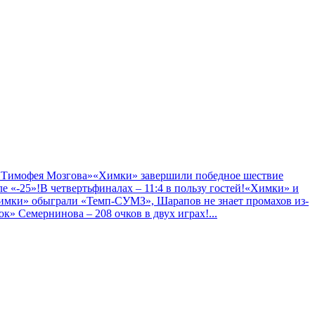
 Тимофея Мозгова»
«Химки» завершили победное шествие
е «-25»!
В четвертьфиналах – 11:4 в пользу гостей!
«Химки» и
имки» обыграли «Темп-СУМЗ», Шарапов не знает промахов из-
к» Семернинова – 208 очков в двух играх!
...