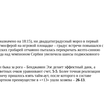
назначено на 18:15), ни двадцатиградусный мороз в первый
тмосферой на игровой площадке – градус встречи повышался с
вских гробарей отчаянно пыталась перекричать желто-синюю
обеда над чемпионом Сербии увеличила шансы подмосковного
быка за рога – Бенджамин Эзе делает эффектный данк, а
тветных очков уравнивают счет,
5-5
. Более точная реализация
вичу пришлось взять тайм-аут, после которого в составе
ортном преимуществе в «+13» ушли хозяева –
26-13
.