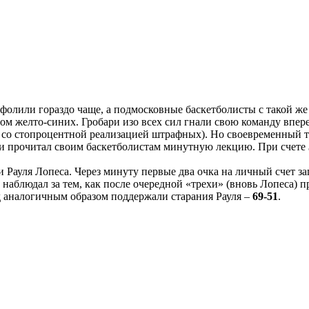
 фолили гораздо чаще, а подмосковные баскетболисты с такой ж
ом желто-синих. Гробари изо всех сил гнали свою команду впер
пе со стопроцентной реализацией штрафных). Но своевременный
 и прочитал своим баскетболистам минутную лекцию. При счете
 Рауля Лопеса. Через минуту первые два очка на личный счет з
блюдал за тем, как после очередной «трехи» (вновь Лопеса) п
д аналогичным образом поддержали старания Рауля –
69-51
.