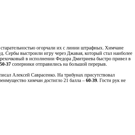
е старательностью огорчали их с линии штрафных. Химчане
ед. Сербы выстроили игру через Джавая, который стал наиболее
 трехочковый в исполнении Федора Дмитриева быстро привел в
50-37
соперники отправились на большой перерыв.
аписал Алексей Саврасенко. На трибунах присутствовал
реимущество химчан достигло 21 балла –
60-39
. Гости рук не