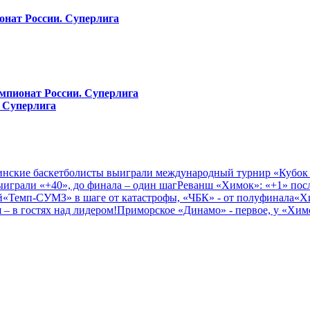
онат России. Суперлига
мпионат России. Суперлига
 Суперлига
нские баскетболисты выиграли международный турнир «Кубок
играли «+40», до финала – один шаг
Реванш «Химок»: «+1» посл
й
«Темп-СУМЗ» в шаге от катастрофы, «ЧБК» - от полуфинала
«Х
– в гостях над лидером!
Приморское «Динамо» - первое, у «Химо