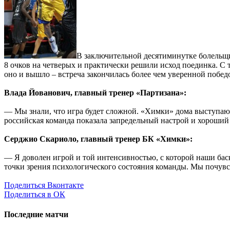
В заключительной десятиминутке болельщи
8 очков на четверых и практически решили исход поединка. С 
оно и вышло – встреча закончилась более чем уверенной побе
Влада Йованович, главный тренер «Партизана»:
— Мы знали, что игра будет сложной. «Химки» дома выступают
российская команда показала запредельный настрой и хороший 
Серджио Скариоло, главный тренер БК «Химки»:
— Я доволен игрой и той интенсивностью, с которой наши баск
точки зрения психологического состояния команды. Мы почувст
Поделиться Вконтакте
Поделиться в ОК
Последние матчи