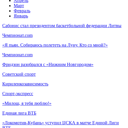
Апрель
Март
Февраль
Январь
Сабонис стал президентом баскетбольной федерации Литвы
Чемпионат.com
«Я пьян. Собираюсь полететь на Луну. Кто со мной?»
Чемпионат.com
Фридзон разобрался с «Нижним Новгородом»
Советский спорт
Кириленкозависимость
Спорт-экспресс
«Милош, я тебя люблю!»
Единая лига ВТБ
«Локомотив-Кубань» уступил ЦСКА в матче Единой Лиги
ВТБ