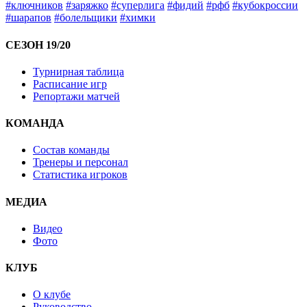
#ключников
#заряжко
#суперлига
#фидий
#рфб
#кубокроссии
#шарапов
#болельщики
#химки
СЕЗОН 19/20
Турнирная таблица
Расписание игр
Репортажи матчей
КОМАНДА
Состав команды
Тренеры и персонал
Статистика игроков
МЕДИА
Видео
Фото
КЛУБ
О клубе
Руководство