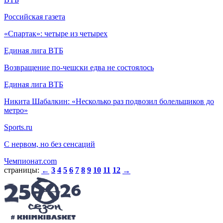
Российская газета
«Спартак»: четыре из четырех
Единая лига ВТБ
Возвращение по-чешски едва не состоялось
Единая лига ВТБ
Никита Шабалкин: «Несколько раз подвозил болельщиков до
метро»
Sports.ru
С нервом, но без сенсаций
Чемпионат.com
страницы:
3
4
5
6
7
8
9
10
11
12
←
→