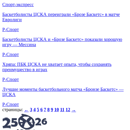
Спорт-экспресс
Баскетболисты ЦСКА переиграли «Брозе Баскетс» в матче
Евролиги
Р-Спорт
Баскетболисты ЦСКА и «Брозе Баскетс» показали хорошую
игру — Мессина
Р-Спорт
Хряпа: ПБК ЦСКА не хватает опыта, чтобы сохранять
преимущество в играх
Р-Спорт
Лучшие моменты баскетбольного матча «Бронзе Баскетс» —
ЦСКА
Р-Спорт
страницы:
3
4
5
6
7
8
9
10
11
12
←
→