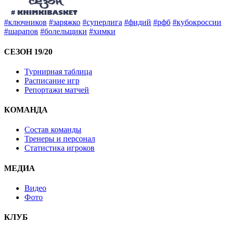
#ключников
#заряжко
#суперлига
#фидий
#рфб
#кубокроссии
#шарапов
#болельщики
#химки
СЕЗОН 19/20
Турнирная таблица
Расписание игр
Репортажи матчей
КОМАНДА
Состав команды
Тренеры и персонал
Статистика игроков
МЕДИА
Видео
Фото
КЛУБ