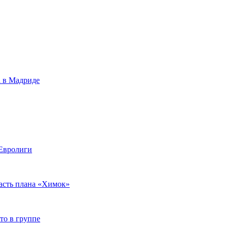
а в Мадриде
 Евролиги
часть плана «Химок»
то в группе