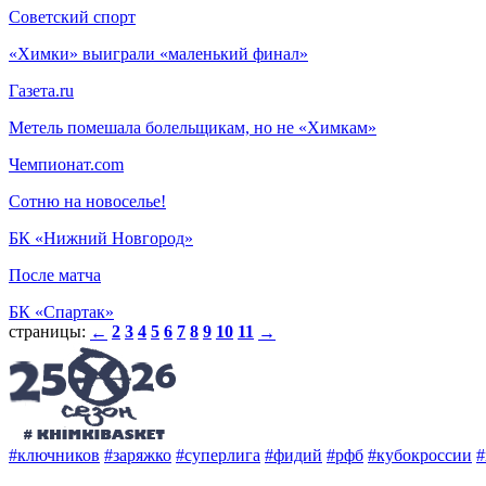
Советский спорт
«Химки» выиграли «маленький финал»
Газета.ru
Метель помешала болельщикам, но не «Химкам»
Чемпионат.com
Сотню на новоселье!
БК «Нижний Новгород»
После матча
БК «Спартак»
страницы:
2
3
4
5
6
7
8
9
10
11
←
→
#ключников
#заряжко
#суперлига
#фидий
#рфб
#кубокроссии
#