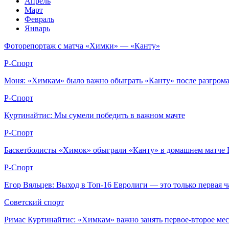
Апрель
Март
Февраль
Январь
Фоторепортаж с матча «Химки» — «Канту»
Р-Спорт
Моня: «Химкам» было важно обыграть «Канту» после разгром
Р-Спорт
Куртинайтис: Мы сумели победить в важном мачте
Р-Спорт
Баскетболисты «Химок» обыграли «Канту» в домашнем матче
Р-Спорт
Егор Вяльцев: Выход в Топ-16 Евролиги — это только первая 
Советский спорт
Римас Куртинайтис: «Химкам» важно занять первое-второе мес