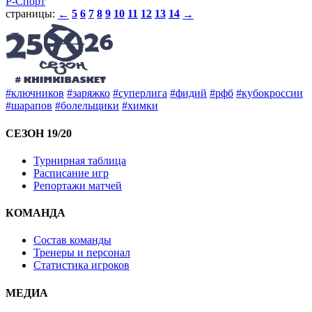
Р-Спорт
страницы:
5
6
7
8
9
10
11
12
13
14
←
→
#ключников
#заряжко
#суперлига
#фидий
#рфб
#кубокроссии
#шарапов
#болельщики
#химки
СЕЗОН 19/20
Турнирная таблица
Расписание игр
Репортажи матчей
КОМАНДА
Состав команды
Тренеры и персонал
Статистика игроков
МЕДИА