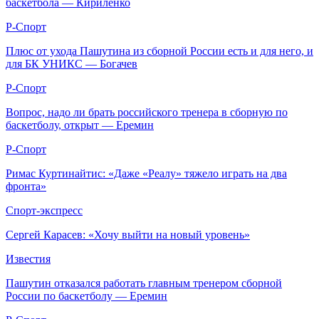
баскетбола — Кириленко
Р-Спорт
Плюс от ухода Пашутина из сборной России есть и для него, и
для БК УНИКС — Богачев
Р-Спорт
Вопрос, надо ли брать российского тренера в сборную по
баскетболу, открыт — Еремин
Р-Спорт
Римас Куртинайтис: «Даже «Реалу» тяжело играть на два
фронта»
Спорт-экспресс
Сергей Карасев: «Хочу выйти на новый уровень»
Известия
Пашутин отказался работать главным тренером сборной
России по баскетболу — Еремин