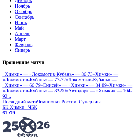
Декабрь
Ноябрь
Октябрь
Сентябрь
Июнь
Май
Апрель
Март
Февраль
Январь
Прошедшие матчи
«Химки» — «Локомотив-Кубань» — 86-73
«Химки» —
«Локомотив-Кубань» — 77-72
«Локомотив-Кубань» —
«Химки» — 66-79
«Енисей» — «Химки» — 84-89
«Химки» —
«Локомотив-Кубань» — 83-90
«Автодор» — «Химки» — 104-
92
...
Последний матч
Чемпионат России. Суперлига
БК Химки
ЧБК
61 :
79