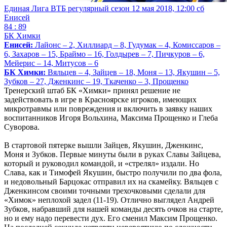
Единая Лига ВТБ регулярный сезон
12 мая 2018, 12:00 сб
Енисей
84 : 89
БК Химки
Енисей:
Лайонс – 2, Хиллиард – 8, Гудумак – 4, Комиссаров –
6, Захаров – 15, Браймо – 16, Голдырев – 7, Пичкуров – 6,
Мейерис – 14, Митусов – 6
БК Химки:
Вяльцев – 4, Зайцев – 18, Моня – 13, Якушин – 5,
Зубков – 27, Дженкинс – 19, Ткаченко – 3, Прощенко
Тренерский штаб БК «Химки» принял решение не
задействовать в игре в Красноярске игроков, имеющих
микротравмы или повреждения и включить в заявку наших
воспитанников Игоря Вольхина, Максима Прощенко и Глеба
Суворова.
В стартовой пятерке вышли Зайцев, Якушин, Дженкинс,
Моня и Зубков. Первые минуты были в руках Славы Зайцева,
который и руководил командой, и «стрелял» издали. Но
Слава, как и Тимофей Якушин, быстро получили по два фола,
и недовольный Барцокас отправил их на скамейку. Вяльцев с
Дженкинсом своими точными трехочковыми сделали для
«Химок» неплохой задел (11-19). Отлично выглядел Андрей
Зубков, набравший для нашей команды десять очков на старте,
но и ему надо перевести дух. Его сменил Максим Прощенко.