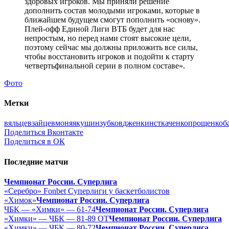
здоровых игроков. Мы приняли решение
дополнить состав молодыми игроками, которые в
ближайшем будущем смогут пополнить «основу».
Плей-офф Единой Лиги ВТБ будет для нас
непростым, но перед нами стоят высокие цели,
поэтому сейчас мы должны приложить все силы,
чтобы восстановить игроков и подойти к старту
четвертьфинальной серии в полном составе».
Фото
Метки
вяльцев
зайцев
моня
якушин
зубков
дженкинс
ткаченко
прощенко
б
Поделиться Вконтакте
Поделиться в ОК
Последние матчи
Чемпионат России. Суперлига
«Серебро» Fonbet Суперлиги у баскетболистов
«Химок»
Чемпионат России. Суперлига
ЧБК — «Химки» — 61-74
Чемпионат России. Суперлига
«Химки» — ЧБК — 81-89 ОТ
Чемпионат России. Суперлига
«Химки» — ЧБК — 80-72
Чемпионат России. Суперлига