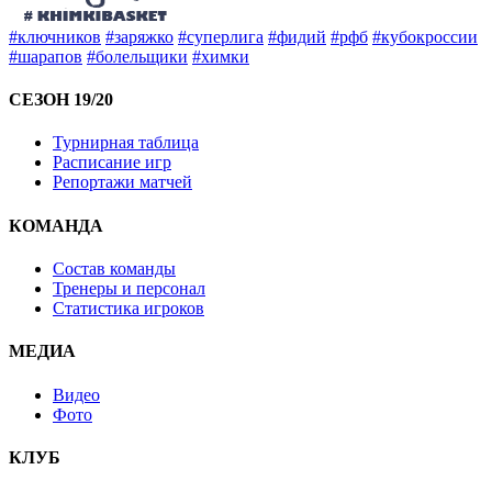
#ключников
#заряжко
#суперлига
#фидий
#рфб
#кубокроссии
#шарапов
#болельщики
#химки
СЕЗОН 19/20
Турнирная таблица
Расписание игр
Репортажи матчей
КОМАНДА
Состав команды
Тренеры и персонал
Статистика игроков
МЕДИА
Видео
Фото
КЛУБ