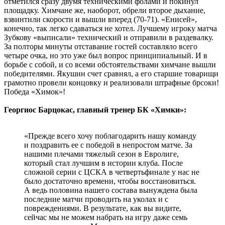
отметился сразу двумя техническими фолами и покинул
площадку. Химчане же, наоборот, обрели второе дыхание,
взвинтили скорости и вышли вперед (70-71). «Енисей»,
конечно, так легко сдаваться не хотел. Лучшему игроку матча
Зубкову «выписали» технический и отправили в раздевалку.
За полторы минуты отставание гостей составляло всего
четыре очка, но это уже был вопрос принципиальный. И в
борьбе с собой, и со всеми обстоятельствами химчане вышли
победителями. Якушин счет сравнял, а его старшие товарищи
грамотно провели концовку и реализовали штрафные брсоки!
Победа «Химок»!
Георгиос Барцокас, главный тренер БК «Химки»:
«Прежде всего хочу поблагодарить нашу команду
и поздравить ее с победой в непростом матче. За
нашими плечами тяжелый сезон в Евролиге,
который стал лучшим в истории клуба. После
сложной серии с ЦСКА в четвертьфинале у нас не
было достаточно времени, чтобы восстановиться.
А ведь половина нашего состава вынуждена была
последние матчи проводить на уколах и с
повреждениями. В результате, как вы видите,
сейчас мы не можем набрать на игру даже семь