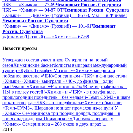
ЧБК — «Химки» — 77-69
Чемпионат России. Суперлига
ЧБК — «Химки» — 94-87 ОТ
Чемпионат России. Суперлига
«Химки» — «Динамо» (Грозный) — 86-63. Мы — в Финале!
Чемпионат России. Суперлига
«Химки» — «Динамо» (Грозный) — 101-61
Чемпионат
России. Суперлига
«Динамо» (Грозный) — «Химки» — 67-68
Новости прессы
Утвержден состав участников Cуперлиги на новый
сезон
Химкинские баскетболисты выиграли международный
турнир «Кубок Тимофея Мозгова»
«Химки» завершили
победное шествие «ЧБК»
Соперником «ЧБК» в финале стали
«Химки»
«Химки» выиграли «+40», до финала – один
шаг
Реванш «Химок»: «+1» после «-25»!
В четвертьфиналах –
11:4 в пользу гостей!
«Химки» и «ЧБК» - в полуфинале,
прошлогодний победитель – без медалей
«Темп-СУМЗ» в шаге
от катастрофы, «ЧБК» - от полуфинала
«Химки» обыграли
«Темп-СУМЗ», Шарапов не знает промахов из-за дуги!
У
«Химок» Семернинова три победы подряд, последняя – в
гостях над лидером!
Приморское «Динамо» - первое, у
«Химок» Семернинова – 208 очков в двух играх!
...
2018