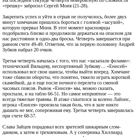
На последней секунде четверти невероятную по сложности
«трешку» забросил Сергей Моня (21-28).
Закрепить успех и уйти в отрыв не получилось, более двух
минут химчанам пришлось бороться с голевой «засухой»,
которую прервал Моня. В этот момент красноярцы
подобрались близко и продолжили держаться на опасном для
нас расстоянии в одно-два броска. Четверть завершается при
равном счете 49-49. Отметим, что за первую половину Андрей
Зубков набрал 20 очков.
Третья четверть началась с того, что нас «засыпали фолами»:
технический Вяльцеву, неспортивный Зубкову… «Енисей»
использовал все свои шансы, чтобы выйти вперед. Химчане
тоже сбавили обороты, что понятно, тяжело играть короткой
скамейкой, да и еще после ночного перелета со сменой
часовых поясов. Рывок «Енисея» мы, можно сказать,
проспали, и на табло 66-51. Но самое неприятное — это
всегда тяжелые травмы. В атаке схватился за колено Лайонс,
игрока «Енисея» пронзила такая боль, что в зале никто
дышать не мог, сопереживая ему. Третья четверть завершилась
при счете 68-57.
Слава Зайцев порадовал всех зрителей шикарным слэм-
данком, а затем и трехокчовым. А у соперника Хиллиард