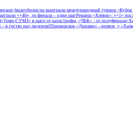
нские баскетболисты выиграли международный турнир «Кубок
играли «+40», до финала – один шаг
Реванш «Химок»: «+1» посл
й
«Темп-СУМЗ» в шаге от катастрофы, «ЧБК» - от полуфинала
«Х
– в гостях над лидером!
Приморское «Динамо» - первое, у «Химо