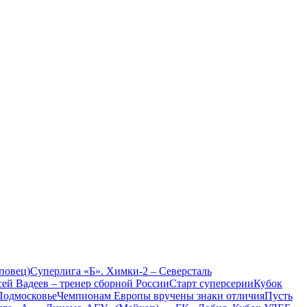
повец)
Суперлига «Б». Химки-2 – Северсталь
ей Вадеев – тренер сборной России
Старт суперсерии
Кубок
 Подмосковье
Чемпионам Европы вручены знаки отличия
Пусть