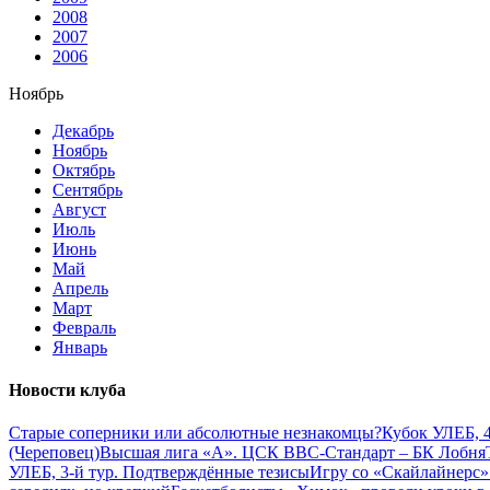
2008
2007
2006
Ноябрь
Декабрь
Ноябрь
Октябрь
Сентябрь
Август
Июль
Июнь
Май
Апрель
Март
Февраль
Январь
Новости клуба
Старые соперники или абсолютные незнакомцы?
Кубок УЛЕБ, 4
(Череповец)
Высшая лига «А». ЦСК ВВС-Стандарт – БК Лобня
УЛЕБ, 3-й тур. Подтверждённые тезисы
Игру со «Скайлайнерс»