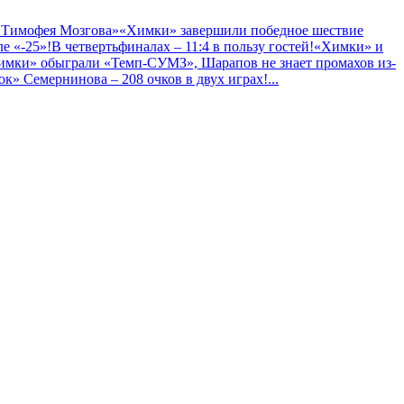
 Тимофея Мозгова»
«Химки» завершили победное шествие
е «-25»!
В четвертьфиналах – 11:4 в пользу гостей!
«Химки» и
имки» обыграли «Темп-СУМЗ», Шарапов не знает промахов из-
к» Семернинова – 208 очков в двух играх!
...