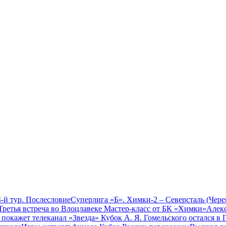
-й тур. Послесловие
Суперлига «Б». Химки-2 – Северсталь (Чере
Третья встреча во Влоцлавеке
Мастер-класс от БК «Химки»
Алекс
 покажет телеканал «Звезда»
Кубок А. Я. Гомельского остался в