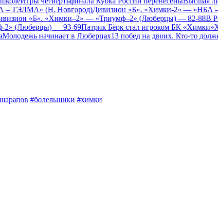
 школе
Игры четвертьфинала Кубка России перенесены
Высшая л
А – ТЭЛМА» (Н. Новгород)
Дивизион «Б». «Химки-2» — «НБА 
Дивизион «Б». «Химки–2» — «Триумф–2» (Люберцы) — 82-88
В Р
ф-2» (Люберцы) — 93-69
Патрик Бёрк стал игроком БК «Химки»
Х
а
Молодежь начинает в Люберцах
13 побед на двоих. Кто-то долж
шарапов
#болельщики
#химки