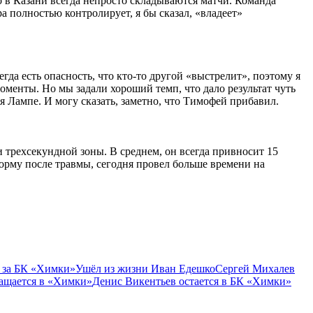
 в Казани всегда непросто складываются матчи. Команда
 полностью контролирует, я бы сказал, «владеет»
гда есть опасность, что кто-то другой «выстрелит», поэтому я
оменты. Но мы задали хороший темп, что дало результат чуть
 Лампе. И могу сказать, заметно, что Тимофей прибавил.
 трехсекундной зоны. В среднем, он всегда привносит 15
орму после травмы, сегодня провел больше времени на
 за БК «Химки»
Ушёл из жизни Иван Едешко
Сергей Михалев
ащается в «Химки»
Денис Викентьев остается в БК «Химки»