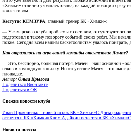
и это уже заметно и дает результат. Можно вспомнить впечат
«Химки» отлично укомплектована, на каждой позиции сразу нес
коллективом.
Кестутис КЕМЗУРА
, главный тренер БК «Химки»:
— У самарского клуба проблемы с составом, отсутствуют основн
подготовил к такому повороту событий своих ребят. Мы начали 
позже. Сегодня всем нашим баскетболистам удалось поиграть,
Как отразилось на игре вашей команды отсутствие Лампе?
— Это, бесспорно, большая потеря. Мачей – наш основной «бол
очков в командную копилку. Но отсутствие Мачея – это шанс 
площадке.
Автор:
Ольга Крылова
Поделиться Вконтакте
Поделиться в ОК
Свежие новости клуба
Иван Прокопенко – новый игрок БК «Химки»
С Днем рождения
остается в БК «Химки»
Клим Адайкин остается в БК «Химки»
С
Новости прессы