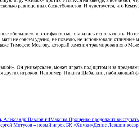
ляющую игру «Химок» против УНИКСа на выезде, а все знают, что
колько равноценных баскетболистов. И чувствуется, что Кемзура
ые «большие», и этот фактор мы старались использовать. Но все
матч не совсем удачно, не повезло, не использовали отличные м
 даже Тимофею Мозгову, который заменил травмированного Мачея
ьшой». Он универсален, может играть под щитом и за пределами
для других игроков. Например, Никита Шабалкин, набирающий ф
, Александр Павлович!
Максим Прощенко продолжит выступать
ергей Митусов – новый игрок БК «Химки»
Денис Левшин возвр