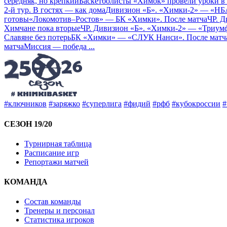
середняк, но крепкий
Баскетболисты «Химок» провели уроки в
2-й тур. В гостях — как дома
Дивизион «Б». «Химки-2» — «НБ
готовы
«Локомотив–Ростов» — БК «Химки». После матча
ЧР. 
Химчане пока вторые
ЧР. Дивизион «Б». «Химки-2» — «Триум
Славяне без потерь
БК «Химки» — «СЛУК Нанси». После матч
матча
Миссия — победа
...
#ключников
#заряжко
#суперлига
#фидий
#рфб
#кубокроссии
#
СЕЗОН 19/20
Турнирная таблица
Расписание игр
Репортажи матчей
КОМАНДА
Состав команды
Тренеры и персонал
Статистика игроков