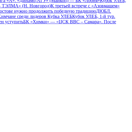
ига «А». «Динамо-АГУ» (Майкоп) — БК «Лобня»
Кубок УЛЕБ,
– ТЭЛМА» (Н. Новгород)
К третьей встрече с «Азовмашем»
остове нужно продолжить победную традицию
ДЮБЛ.
имчане среди лидеров Кубка УЛЕБ
Кубок УЛЕБ, 1-й тур.
ен уступить
БК «Химки» — «ЦСК ВВС – Самара». После