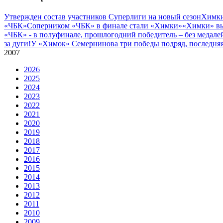
Утвержден состав участников Cуперлиги на новый сезон
Химки
«ЧБК»
Соперником «ЧБК» в финале стали «Химки»
«Химки» вы
«ЧБК» - в полуфинале, прошлогодний победитель – без медале
за дуги!
У «Химок» Семернинова три победы подряд, последняя 
2007
2026
2025
2024
2023
2022
2021
2020
2019
2018
2017
2016
2015
2014
2013
2012
2011
2010
2009