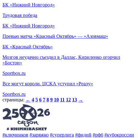
БК «Нижний Новгород»
Трудовая победа
БК «Нижний Новгород»
Превью матча «Красный Октябрь» — «Азовмаш»
БК «Красный Октябрь»
Мозгов неудачно съездил в Даллас, Кириленко огорчил
«Бостон»
Sportbox.ru
Все могут короли. ЦСКА уступил «Реалу»
Sportbox.ru
страницы:
4
5
6
7
8
9
10
11
12
13
←
→
#ключников
#заряжко
#суперлига
#фидий
#рфб
#кубокроссии