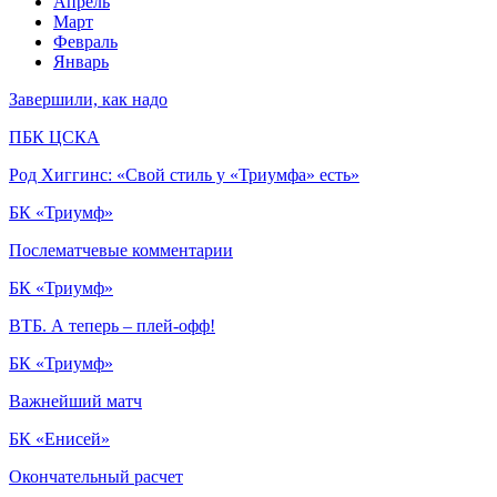
Апрель
Март
Февраль
Январь
Завершили, как надо
ПБК ЦСКА
Род Хиггинс: «Свой стиль у «Триумфа» есть»
БК «Триумф»
Послематчевые комментарии
БК «Триумф»
ВТБ. А теперь – плей-офф!
БК «Триумф»
Важнейший матч
БК «Енисей»
Окончательный расчет