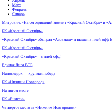
Апрель
Март
Февраль
Январь
Митрович: «На сегодняшний момент «Красный Октябрь» и «А
БК «Красный Октябрь»
«Красный Октябрь» обыграл «Азовмаш» и вышел в плей-офф 
БК «Красный Октябрь»
«Красный Октябрь» – в плей-офф!
Единая Лига ВТБ
Напоследок — крупная победа
БК «Нижний Новгород»
На пятом месте
БК «Енисей»
Четвертое место за «Нижним Новгородом»