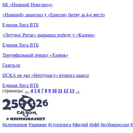
БК «Нижний Новгород»
«Нижний» выиграл у «Енисея» битву за 4-е место
Единая Лига ВТБ
«Летувос Ритас» вырывал победу у «Калева»
Единая Лига ВТБ
Триумфальный рекорд «Химок»
Газета.ru
ЦСКА не дал «Нептунасу» второго шанса
Единая Лига ВТБ
страницы:
4
5
6
7
8
9
10
11
12
13
←
→
#ключников
#заряжко
#суперлига
#фидий
#рфб
#кубокроссии
#