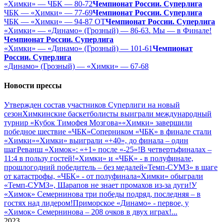
«Химки» — ЧБК — 80-72
Чемпионат России. Суперлига
ЧБК — «Химки» — 77-69
Чемпионат России. Суперлига
ЧБК — «Химки» — 94-87 ОТ
Чемпионат России. Суперлига
«Химки» — «Динамо» (Грозный) — 86-63. Мы — в Финале!
Чемпионат России. Суперлига
«Химки» — «Динамо» (Грозный) — 101-61
Чемпионат
России. Суперлига
«Динамо» (Грозный) — «Химки» — 67-68
Новости прессы
Утвержден состав участников Cуперлиги на новый
сезон
Химкинские баскетболисты выиграли международный
турнир «Кубок Тимофея Мозгова»
«Химки» завершили
победное шествие «ЧБК»
Соперником «ЧБК» в финале стали
«Химки»
«Химки» выиграли «+40», до финала – один
шаг
Реванш «Химок»: «+1» после «-25»!
В четвертьфиналах –
11:4 в пользу гостей!
«Химки» и «ЧБК» - в полуфинале,
прошлогодний победитель – без медалей
«Темп-СУМЗ» в шаге
от катастрофы, «ЧБК» - от полуфинала
«Химки» обыграли
«Темп-СУМЗ», Шарапов не знает промахов из-за дуги!
У
«Химок» Семернинова три победы подряд, последняя – в
гостях над лидером!
Приморское «Динамо» - первое, у
«Химок» Семернинова – 208 очков в двух играх!
...
2023