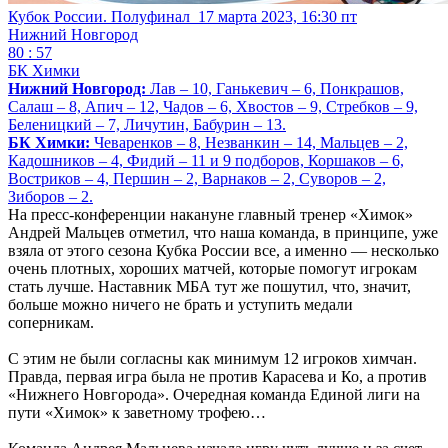
Кубок России. Полуфинал
17 марта 2023, 16:30 пт
Нижний Новгород
80 : 57
БК Химки
Нижний Новгород:
Лав – 10, Ганькевич – 6, Понкрашов,
Салаш – 8, Апич – 12, Чадов – 6, Хвостов – 9, Стребков – 9,
Беленицкий – 7, Личутин, Бабурин – 13.
БК Химки:
Чеваренков – 8, Незванкин – 14, Мальцев – 2,
Кадошников – 4, Фидий – 11 и 9 подборов, Коршаков – 6,
Востриков – 4, Першин – 2, Варнаков – 2, Суворов – 2,
Зиборов – 2.
На пресс-конференции накануне главный тренер «Химок»
Андрей Мальцев отметил, что наша команда, в принципе, уже
взяла от этого сезона Кубка России все, а именно — несколько
очень плотных, хороших матчей, которые помогут игрокам
стать лучше. Наставник МБА тут же пошутил, что, значит,
больше можно ничего не брать и уступить медали
соперникам.
С этим не были согласны как минимум 12 игроков химчан.
Правда, первая игра была не против Карасева и Ко, а против
«Нижнего Новгорода». Очередная команда Единой лиги на
пути «Химок» к заветному трофею…