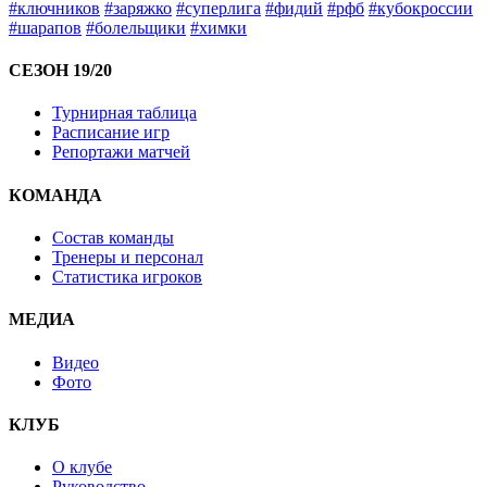
#ключников
#заряжко
#суперлига
#фидий
#рфб
#кубокроссии
#шарапов
#болельщики
#химки
СЕЗОН 19/20
Турнирная таблица
Расписание игр
Репортажи матчей
КОМАНДА
Состав команды
Тренеры и персонал
Статистика игроков
МЕДИА
Видео
Фото
КЛУБ
О клубе
Руководство