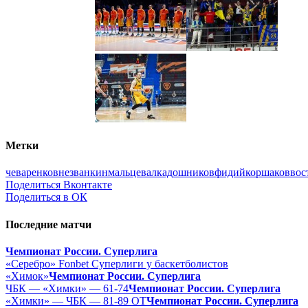
Метки
чеваренков
незванкин
мальцевал
кадошников
фидий
коршаков
вос
Поделиться Вконтакте
Поделиться в ОК
Последние матчи
Чемпионат России. Суперлига
«Серебро» Fonbet Суперлиги у баскетболистов
«Химок»
Чемпионат России. Суперлига
ЧБК — «Химки» — 61-74
Чемпионат России. Суперлига
«Химки» — ЧБК — 81-89 ОТ
Чемпионат России. Суперлига