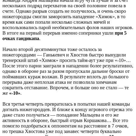
Команда Андрея Мальцева начала игру чуть лучше и за счет
нескольких подряд перехватов на своей половине повела в
счете. Однако разрыв создать не получилось, и очень скоро
нижегородцы смогли заморозить нападение «Химок», в то
время как сами попали несколько сложных мячей и
воспользовались парой необязательных фолов наших игроков.
В итоге на первый перерыв именно соперники ушли
при 5
очках гандикапа
.
Начало второй десятиминутки тоже осталось за
нижегородцами — Ганькевич и Хвостов быстро вынудили
тренерский штаб «Химок» просить тайм-аут уже при «-10»…
После этого парни заиграли в нападении более результативно,
однако в обороне раз за разом пропускали дальние броски от
поймавших кураж волжан. В результате вплоть до большого
перерыва даже неплохая атака не позволила химчанам
сократить отставание. Впрочем, и больше оно не стало — те
же
«-10»
.
Вся третья четверть превратилась в попытки нашей команды
догнать нижегородцев. И ближе к концу игрового отрезка это
даже стало получаться — попадание Мальцева и его же
активность в обороне, быстрый отрыв Коршакова… Все это
помогло подобраться к оппонентам на расстояние в 7 очков,
но трешка Хвостова уже под занавес четверти буквально