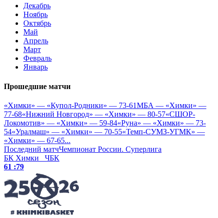
Декабрь
Ноябрь
Октябрь
Май
Апрель
Март
Февраль
Январь
Прошедшие матчи
«Химки» — «Купол-Родники» — 73-61
МБА — «Химки» —
77-68
«Нижний Новгород» — «Химки» — 80-57
«СШОР-
Локомотив» — «Химки» — 59-84
«Руна» — «Химки» — 73-
54
«Уралмаш» — «Химки» — 70-55
«Темп-СУМЗ-УГМК» —
«Химки» — 67-65
...
Последний матч
Чемпионат России. Суперлига
БК Химки
ЧБК
61 :
79