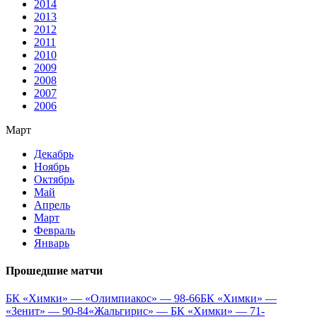
2014
2013
2012
2011
2010
2009
2008
2007
2006
Март
Декабрь
Ноябрь
Октябрь
Май
Апрель
Март
Февраль
Январь
Прошедшие матчи
БК «Химки» — «Олимпиакос» — 98-66
БК «Химки» —
«Зенит» — 90-84
«Жальгирис» — БК «Химки» — 71-