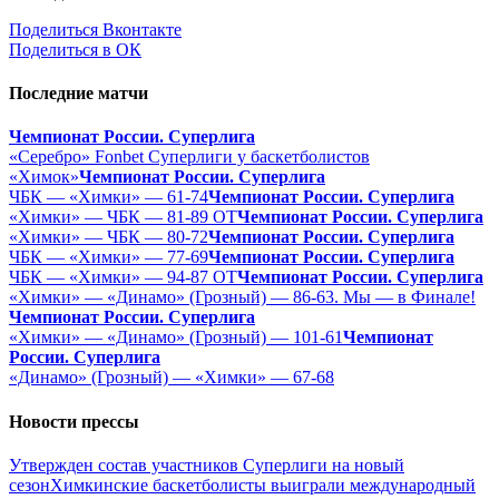
Поделиться Вконтакте
Поделиться в ОК
Последние матчи
Чемпионат России. Суперлига
«Серебро» Fonbet Суперлиги у баскетболистов
«Химок»
Чемпионат России. Суперлига
ЧБК — «Химки» — 61-74
Чемпионат России. Суперлига
«Химки» — ЧБК — 81-89 ОТ
Чемпионат России. Суперлига
«Химки» — ЧБК — 80-72
Чемпионат России. Суперлига
ЧБК — «Химки» — 77-69
Чемпионат России. Суперлига
ЧБК — «Химки» — 94-87 ОТ
Чемпионат России. Суперлига
«Химки» — «Динамо» (Грозный) — 86-63. Мы — в Финале!
Чемпионат России. Суперлига
«Химки» — «Динамо» (Грозный) — 101-61
Чемпионат
России. Суперлига
«Динамо» (Грозный) — «Химки» — 67-68
Новости прессы
Утвержден состав участников Cуперлиги на новый
сезон
Химкинские баскетболисты выиграли международный