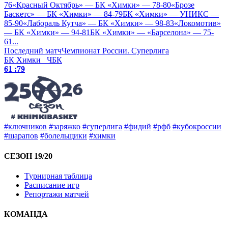
76
«Красный Октябрь» — БК «Химки» — 78-80
«Брозе
Баскетс» — БК «Химки» — 84-79
БК «Химки» — УНИКС —
85-90
«Лабораль Кутча» — БК «Химки» — 98-83
«Локомотив»
— БК «Химки» — 94-81
БК «Химки» — «Барселона» — 75-
61
...
Последний матч
Чемпионат России. Суперлига
БК Химки
ЧБК
61 :
79
#ключников
#заряжко
#суперлига
#фидий
#рфб
#кубокроссии
#шарапов
#болельщики
#химки
СЕЗОН 19/20
Турнирная таблица
Расписание игр
Репортажи матчей
КОМАНДА