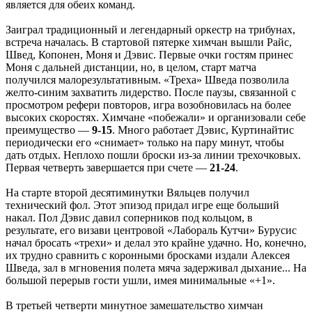
является для обеих команд.
Заиграл традиционный и легендарный оркестр на трибунах,
встреча началась. В стартовой пятерке химчан вышли Райс,
Швед, Копонен, Моня и Дэвис. Первые очки гостям принес
Моня с дальней дистанции, но, в целом, старт матча
получился малорезультативным. «Треха» Шведа позволила
желто-синим захватить лидерство. После паузы, связанной с
просмотром рефери повторов, игра возобновилась на более
высоких скоростях. Химчане «побежали» и организовали себе
преимущество —
9-15
. Много работает Дэвис, Куртинайтис
периодически его «снимает» только на пару минут, чтобы
дать отдых. Неплохо пошли броски из-за линии трехочковых.
Первая четверть завершается при счете —
21-24
.
На старте второй десятиминутки Вяльцев получил
технический фол. Этот эпизод придал игре еще больший
накал. Пол Дэвис давил соперников под кольцом, в
результате, его визави центровой «Лабораль Кутчи» Бурусис
начал бросать «трехи» и делал это крайне удачно. Но, конечно,
их трудно сравнить с коронными бросками издали Алексея
Шведа, зал в мгновения полета мяча задерживал дыхание... На
большой перерыв гости ушли, имея минимальные «+1».
В третьей четверти минутное замешательство химчан