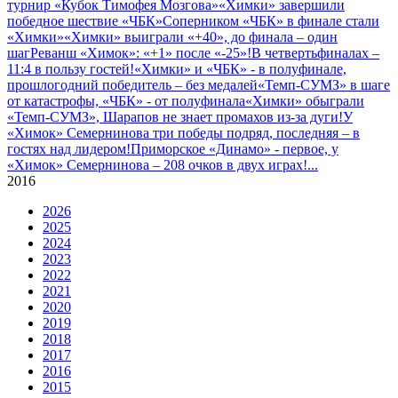
турнир «Кубок Тимофея Мозгова»
«Химки» завершили
победное шествие «ЧБК»
Соперником «ЧБК» в финале стали
«Химки»
«Химки» выиграли «+40», до финала – один
шаг
Реванш «Химок»: «+1» после «-25»!
В четвертьфиналах –
11:4 в пользу гостей!
«Химки» и «ЧБК» - в полуфинале,
прошлогодний победитель – без медалей
«Темп-СУМЗ» в шаге
от катастрофы, «ЧБК» - от полуфинала
«Химки» обыграли
«Темп-СУМЗ», Шарапов не знает промахов из-за дуги!
У
«Химок» Семернинова три победы подряд, последняя – в
гостях над лидером!
Приморское «Динамо» - первое, у
«Химок» Семернинова – 208 очков в двух играх!
...
2016
2026
2025
2024
2023
2022
2021
2020
2019
2018
2017
2016
2015