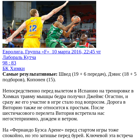
Евролига. Группа «F»
10 марта 2016, 22:45 чт
Лабораль Кутча
98 : 83
БК Химки
Самые результативные:
Швед (19 + 6 передач), Дэвис (18 + 5
подборов), Копонен (15).
Непосредственно перед вылетом в Испанию на тренировке в
Химках травму мышцы бедра получил Джеймс Огастин, и
сразу же его участие в игре стало под вопросом. Дорога в
Виторию также не относится к простым. После
шестичасового перелета Витория встретила нас
негостеприимно, дождем и ветром.
На «Фернандо Буэса Арене» перед стартом игры тоже
спокойно, но это затишье перед бурей. Ключевой эта встреча