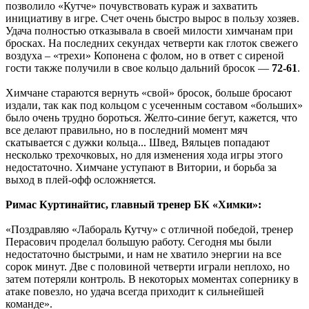
позволило «Кутче» почувствовать кураж и захватить
инициативу в игре. Счет очень быстро вырос в пользу хозяев.
Удача полностью отказывала в своей милости химчанам при
бросках. На последних секундах четверти как глоток свежего
воздуха – «трехи» Копонена с фолом, но в ответ с сиреной
гости также получили в свое кольцо дальний бросок —
72-61
.
Химчане стараются вернуть «свой» бросок, больше бросают
издали, так как под кольцом с усеченным составом «больших»
было очень трудно бороться. Желто-синие бегут, кажется, что
все делают правильно, но в последний момент мяч
скатывается с дужки кольца... Швед, Вяльцев попадают
несколько трехочковых, но для изменения хода игры этого
недостаточно. Химчане уступают в Витории, и борьба за
выход в плей-офф осложняется.
Римас Куртинайтис, главный тренер БК «Химки»:
«Поздравляю «Лабораль Кутчу» с отличной победой, тренер
Перасович проделал большую работу. Сегодня мы были
недостаточно быстрыми, и нам не хватило энергии на все
сорок минут. Две с половиной четверти играли неплохо, но
затем потеряли контроль. В некоторых моментах сопернику в
атаке повезло, но удача всегда приходит к сильнейшей
команде».