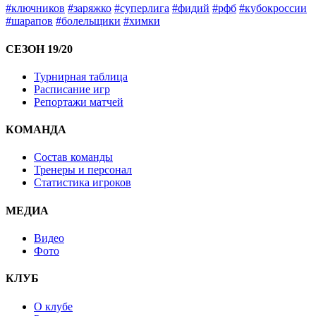
#ключников
#заряжко
#суперлига
#фидий
#рфб
#кубокроссии
#шарапов
#болельщики
#химки
СЕЗОН 19/20
Турнирная таблица
Расписание игр
Репортажи матчей
КОМАНДА
Состав команды
Тренеры и персонал
Статистика игроков
МЕДИА
Видео
Фото
КЛУБ
О клубе