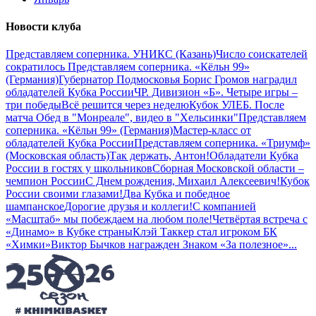
Новости клуба
Представляем соперника. УНИКС (Казань)
Число соискателей
сократилось
Представляем соперника. «Кёльн 99»
(Германия)
Губернатор Подмосковья Борис Громов наградил
обладателей Кубка России
ЧР. Дивизион «Б». Четыре игры –
три победы
Всё решится через неделю
Кубок УЛЕБ. После
матча
Обед в "Монреале", видео в "Хельсинки"
Представляем
соперника. «Кёльн 99» (Германия)
Мастер-класс от
обладателей Кубка России
Представляем соперника. «Триумф»
(Московская область)
Так держать, Антон!
Обладатели Кубка
России в гостях у школьников
Сборная Московской области –
чемпион России
С Днем рождения, Михаил Алексеевич!
Кубок
России своими глазами!
Два Кубка и победное
шампанское
Дорогие друзья и коллеги!
С компанией
«Масштаб» мы побеждаем на любом поле!
Четвёртая встреча с
«Динамо» в Кубке страны
Клэй Таккер стал игроком БК
«Химки»
Виктор Бычков награжден Знаком «За полезное»
...