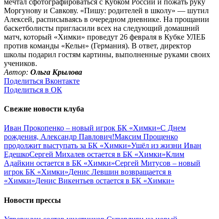
мечтал сфотографироваться с Кубком России и пожать руку
Моргунову и Савкову. «Пишу: родителей в школу» — шутил
Алексей, расписываясь в очередном дневнике. На прощании
баскетболисты пригласили всех на следующий домашний
матч, который «Химки» проведут 26 февраля в Кубке УЛЕБ
против команды «Кельн» (Германия). В ответ, директор
школы подарил гостям картины, выполненные руками своих
учеников.
Автор:
Ольга Крылова
Поделиться Вконтакте
Поделиться в ОК
Свежие новости клуба
Иван Прокопенко – новый игрок БК «Химки»
С Днем
рождения, Александр Павлович!
Максим Прощенко
продолжит выступать за БК «Химки»
Ушёл из жизни Иван
Едешко
Сергей Михалев остается в БК «Химки»
Клим
Адайкин остается в БК «Химки»
Сергей Митусов – новый
игрок БК «Химки»
Денис Левшин возвращается в
«Химки»
Денис Викентьев остается в БК «Химки»
Новости прессы