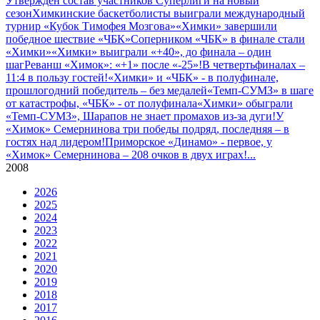
Утвержден состав участников Cуперлиги на новый
сезон
Химкинские баскетболисты выиграли международный
турнир «Кубок Тимофея Мозгова»
«Химки» завершили
победное шествие «ЧБК»
Соперником «ЧБК» в финале стали
«Химки»
«Химки» выиграли «+40», до финала – один
шаг
Реванш «Химок»: «+1» после «-25»!
В четвертьфиналах –
11:4 в пользу гостей!
«Химки» и «ЧБК» - в полуфинале,
прошлогодний победитель – без медалей
«Темп-СУМЗ» в шаге
от катастрофы, «ЧБК» - от полуфинала
«Химки» обыграли
«Темп-СУМЗ», Шарапов не знает промахов из-за дуги!
У
«Химок» Семернинова три победы подряд, последняя – в
гостях над лидером!
Приморское «Динамо» - первое, у
«Химок» Семернинова – 208 очков в двух играх!
...
2008
2026
2025
2024
2023
2022
2021
2020
2019
2018
2017