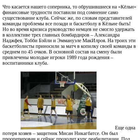
Что касается нашего соперника, то обрушившиеся на «Кёльн»
финансовые трудности поставили под сомнение само
существование клуба. Сейчас же, по словам представителей
команды проблемы все позади и баскетболу в Кёльне быть!
Но во время кризиса руководство немцев не смогло удержать
в коллективе трех главных бомбардиров – Александра
Наджфея, Тобби Бэйли и Эммануэле МакИлроя. На троих эти
баскетболисты приносили за матч в копилку своей команды в
среднем по 45 очков. В основной состав на смену были
привлечены молодые игроки 1989 года рождения –
воспитанники клуба.
Еще одна
потеря хозяев – защитник Мисан Никагбатсе. Он был
прооперирован и сейчас проходит курс реабилитации. Под