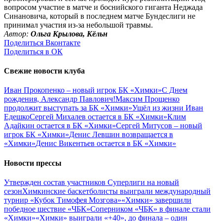
вопросом участие в матче и боснийского гиганта Неджада
Синановича, который в последнем матче Бундеслиги не
принимал участия из-за небольшой травмы.
Автор:
Ольга Крылова, Кёльн
Поделиться Вконтакте
Поделиться в ОК
Свежие новости клуба
Иван Прокопенко – новый игрок БК «Химки»
С Днем
рождения, Александр Павлович!
Максим Прощенко
продолжит выступать за БК «Химки»
Ушёл из жизни Иван
Едешко
Сергей Михалев остается в БК «Химки»
Клим
Адайкин остается в БК «Химки»
Сергей Митусов – новый
игрок БК «Химки»
Денис Левшин возвращается в
«Химки»
Денис Викентьев остается в БК «Химки»
Новости прессы
Утвержден состав участников Cуперлиги на новый
сезон
Химкинские баскетболисты выиграли международный
турнир «Кубок Тимофея Мозгова»
«Химки» завершили
победное шествие «ЧБК»
Соперником «ЧБК» в финале стали
«Химки»
«Химки» выиграли «+40», до финала – один