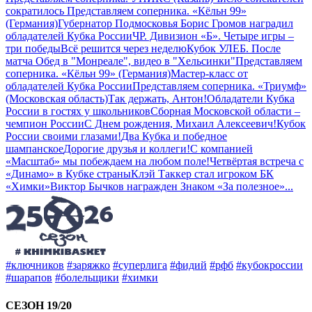
сократилось
Представляем соперника. «Кёльн 99»
(Германия)
Губернатор Подмосковья Борис Громов наградил
обладателей Кубка России
ЧР. Дивизион «Б». Четыре игры –
три победы
Всё решится через неделю
Кубок УЛЕБ. После
матча
Обед в "Монреале", видео в "Хельсинки"
Представляем
соперника. «Кёльн 99» (Германия)
Мастер-класс от
обладателей Кубка России
Представляем соперника. «Триумф»
(Московская область)
Так держать, Антон!
Обладатели Кубка
России в гостях у школьников
Сборная Московской области –
чемпион России
С Днем рождения, Михаил Алексеевич!
Кубок
России своими глазами!
Два Кубка и победное
шампанское
Дорогие друзья и коллеги!
С компанией
«Масштаб» мы побеждаем на любом поле!
Четвёртая встреча с
«Динамо» в Кубке страны
Клэй Таккер стал игроком БК
«Химки»
Виктор Бычков награжден Знаком «За полезное»
...
#ключников
#заряжко
#суперлига
#фидий
#рфб
#кубокроссии
#шарапов
#болельщики
#химки
СЕЗОН 19/20