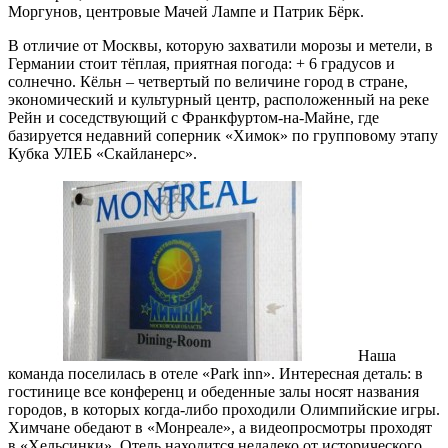
Моргунов, центровые Мачей Лампе и Патрик Бёрк.
В отличие от Москвы, которую захватили морозы и метели, в
Германии стоит тёплая, приятная погода: + 6 градусов и
солнечно. Кёльн – четвертый по величине город в стране,
экономический и культурный центр, расположенный на реке
Рейн и соседствующий с Франкфуртом-на-Майне, где
базируется недавний соперник «Химок» по групповому этапу
Кубка УЛЕБ «Скайланерс».
Наша
команда поселилась в отеле «Park inn». Интересная деталь: в
гостинице все конференц и обеденные залы носят названия
городов, в которых когда-либо проходили Олимпийские игры.
Химчане обедают в «Монреале», а видеопросмотры проходят
в «Хельсинки». Отель находится недалеко от исторического