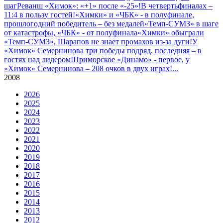
шаг
Реванш «Химок»: «+1» после «-25»!
В четвертьфиналах –
11:4 в пользу гостей!
«Химки» и «ЧБК» - в полуфинале,
прошлогодний победитель – без медалей
«Темп-СУМЗ» в шаге
от катастрофы, «ЧБК» - от полуфинала
«Химки» обыграли
«Темп-СУМЗ», Шарапов не знает промахов из-за дуги!
У
«Химок» Семернинова три победы подряд, последняя – в
гостях над лидером!
Приморское «Динамо» - первое, у
«Химок» Семернинова – 208 очков в двух играх!
...
2008
2026
2025
2024
2023
2022
2021
2020
2019
2018
2017
2016
2015
2014
2013
2012