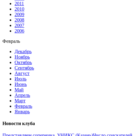
2011
2010
2009
2008
2007
2006
Февраль
Декабрь
Ноябрь
Октябрь
Сентябрь
Август
Июль
Июнь
Май
Апрель
Март
Февраль
Январь
Новости клуба
Представляем соперника. УНИКС (Казань)
Число соискателей