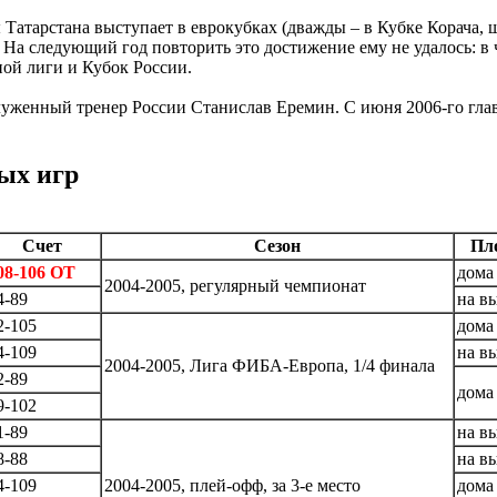
ы Татарстана выступает в еврокубках (дважды – в Кубке Корача,
 следующий год повторить это достижение ему не удалось: в ч
ной лиги и Кубок России.
луженный тренер России Станислав Еремин. С июня 2006-го гл
ых игр
Счет
Сезон
Пл
08-106 ОТ
дома
2004-2005, регулярный чемпионат
4-89
на в
2-105
дома
4-109
на в
2004-2005, Лига ФИБА-Европа, 1/4 финала
2-89
дома
9-102
1-89
на в
8-88
на в
4-109
2004-2005, плей-офф, за 3-е место
дома