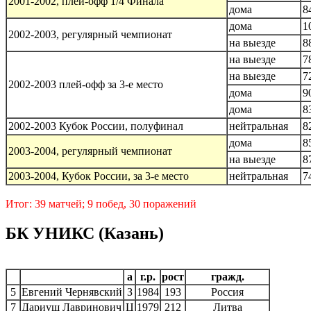
2001-2002, плей-офф 1/4 Финала
дома
8
дома
1
2002-2003, регулярный чемпионат
на выезде
8
на выезде
7
на выезде
7
2002-2003 плей-офф за 3-е место
дома
9
дома
8
2002-2003 Кубок России, полуфинал
нейтральная
8
дома
8
2003-2004, регулярный чемпионат
на выезде
8
2003-2004, Кубок России, за 3-е место
нейтральная
7
Итог: 39 матчей; 9 побед, 30 поражений
БК УНИКС (Казань)
а
г.р.
рост
гражд.
5
Евгений Чернявский
З
1984
193
Россия
7
Дариуш Лавринович
Ц
1979
212
Литва