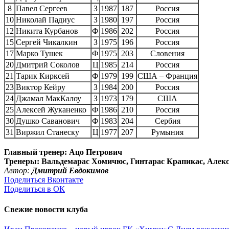
8
Павел Сергеев
З
1987
187
Россия
10
Николай Падиус
З
1980
197
Россия
12
Никита Курбанов
Ф
1986
202
Россия
15
Сергей Чикалкин
З
1975
196
Россия
17
Марко Тушек
Ф
1975
203
Словения
20
Дмитрий Соколов
Ц
1985
214
Россия
21
Тарик Кирксей
Ф
1979
199
США – Франция
23
Виктор Кейру
З
1984
200
Россия
24
Джамал МакКалоу
З
1973
179
США
25
Алексей Жуканенко
Ф
1986
210
Россия
30
Душко Саванович
Ф
1983
204
Сербия
31
Виржил Станеску
Ц
1977
207
Румыния
Главный тренер: Ацо Петрович
Тренеры: Вальдемарас Хомичюс, Гинтарас Крапикас, Алек
Автор:
Дмитрий Евдокимов
Поделиться Вконтакте
Поделиться в ОК
Свежие новости клуба