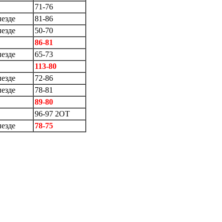
71-76
ыезде
81-86
ыезде
50-70
86-81
ыезде
65-73
113-80
ыезде
72-86
ыезде
78-81
89-80
96-97 2ОТ
ыезде
78-75