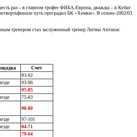
 шесть раз – в главном трофее ФИБА-Европа, дважды – в Кубке
етвертьфинале путь преградил БК «Химки». В сезоне-2002/03
авным тренером стал заслуженный тренер Литвы Антанас
ощадка
Счет
83-92
ыезде
93-96
95-85
ыезде
75-83
98-80
ыезде
97-101
ыезде
84-71
79-64