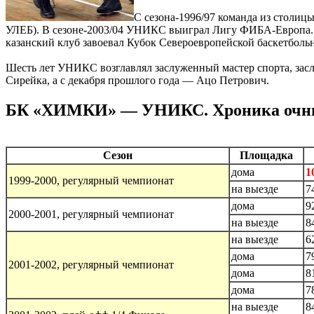
С сезона-1996/97 команда из столиц
УЛЕБ). В сезоне-2003/04 УНИКС выиграл Лигу ФИБА-Европа. На
казанский клуб завоевал Кубок Североевропейской баскетболь
Шесть лет УНИКС возглавлял заслуженный мастер спорта, зас
Сирейка, а с декабря прошлого года — Ацо Петрович.
БК «ХИМКИ» — УНИКС. Хроника очн
Сезон
Площадка
дома
1
1999-2000, регулярный чемпионат
на выезде
7
дома
9
2000-2001, регулярный чемпионат
на выезде
8
на выезде
6
дома
7
2001-2002, регулярный чемпионат
дома
8
дома
7
на выезде
8