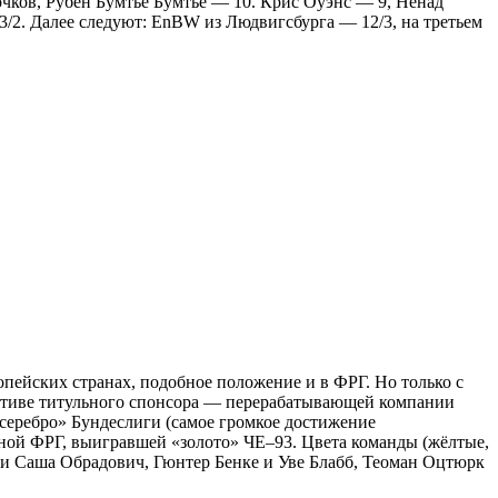
чков, Рубен Бумтье Бумтье — 10. Крис Оуэнс — 9, Ненад
/2. Далее следуют: EnBW из Людвигсбурга — 12/3, на третьем
опейских странах, подобное положение и в ФРГ. Но только с
циативе титульного спонсора — перерабатывающей компании
 «серебро» Бундеслиги (самое громкое достижение
орной ФРГ, выигравшей «золото» ЧЕ–93. Цвета команды (жёлтые,
 и Саша Обрадович, Гюнтер Бенке и Уве Блабб, Теоман Оцтюрк