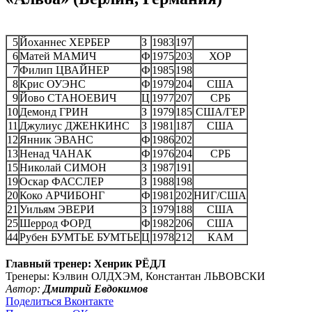
5
Йоханнес ХЕРБЕР
З
1983
197
6
Матей МАМИЧ
Ф
1975
203
ХОР
7
Филип ЦВАЙНЕР
Ф
1985
198
8
Крис ОУЭНС
Ф
1979
204
США
9
Йово СТАНОЕВИЧ
Ц
1977
207
СРБ
10
Демонд ГРИН
З
1979
185
США/ГЕР
11
Джулиус ДЖЕНКИНС
З
1981
187
США
12
Янник ЭВАНС
Ф
1986
202
13
Ненад ЧАНАК
Ф
1976
204
СРБ
15
Николай СИМОН
З
1987
191
19
Оскар ФАССЛЕР
З
1988
198
20
Коко АРЧИБОНГ
Ф
1981
202
НИГ/США
21
Уильям ЭВЕРИ
З
1979
188
США
25
Шеррод ФОРД
Ф
1982
206
США
44
Рубен БУМТЬЕ БУМТЬЕ
Ц
1978
212
КАМ
Главный тренер: Хенрик РЁДЛ
Тренеры: Кэлвин ОЛДХЭМ, Константан ЛЬВОВСКИ
Автор:
Дмитрий Евдокимов
Поделиться Вконтакте