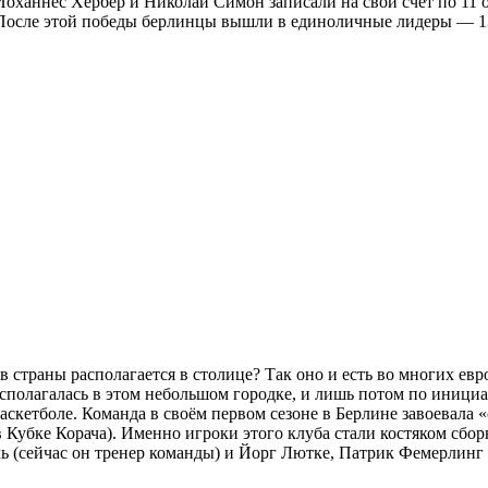
ханнес Хербер и Николай Симон записали на свой счёт по 11 о
 После этой победы берлинцы вышли в единоличные лидеры — 13
 страны располагается в столице? Так оно и есть во многих евр
 располагалась в этом небольшом городке, и лишь потом по ини
баскетболе. Команда в своём первом сезоне в Берлине завоевала
 в Кубке Корача). Именно игроки этого клуба стали костяком сб
ль (сейчас он тренер команды) и Йорг Лютке, Патрик Фемерлинг