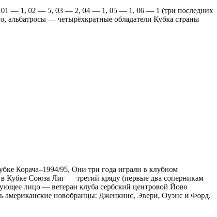
01 — 1, 02 — 5, 03 — 2, 04 — 1, 05 — 1, 06 — 1 (три последних
ого, альбатросы — четырёхкратные обладатели Кубка страны
бке Корача–1994/95, Они три года играли в клубном
в Кубке Союза Лиг — третий кряду (первые два соперникам
твующее лицо — ветеран клуба сербский центровой Йово
ись американские новобранцы: Дженкинс, Эвери, Оуэнс и Форд.