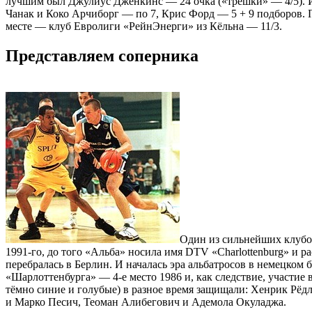
лучшим был Джулиус Дженкинс — 24 очка («трёшки» — 4/5). Йо
Чанак и Коко Арчиборг — по 7, Крис Форд — 5 + 9 подборов.
месте — клуб Евролиги «РейнЭнерги» из Кёльна — 11/3.
Представляем соперника
Один из сильнейших клубов
1991-го, до того «Альба» носила имя DTV «Charlottenburg» и
перебралась в Берлин. И началась эра альбатросов в немецком 
«Шарлоттенбурга» — 4-е место 1986 и, как следствие, участие
тёмно синие и голубые) в разное время защищали: Хенрик Рёд
и Марко Песич, Теоман Алибегович и Адемола Окуладжа.