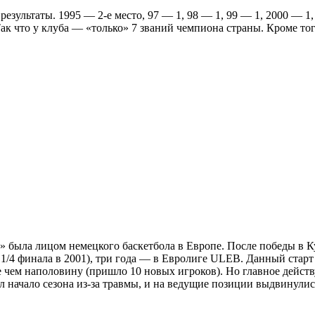
езультаты. 1995 — 2-е место, 97 — 1, 98 — 1, 99 — 1, 2000 — 1, 
Так что у клуба — «только» 7 званий чемпиона страны. Кроме т
 была лицом немецкого баскетбола в Европе. После победы в Ку
4 финала в 2001), три года — в Евролиге ULEB. Данный старт 
ше чем наполовину (пришло 10 новых игроков). Но главное дейс
ил начало сезона из-за травмы, и на ведущие позиции выдвинул