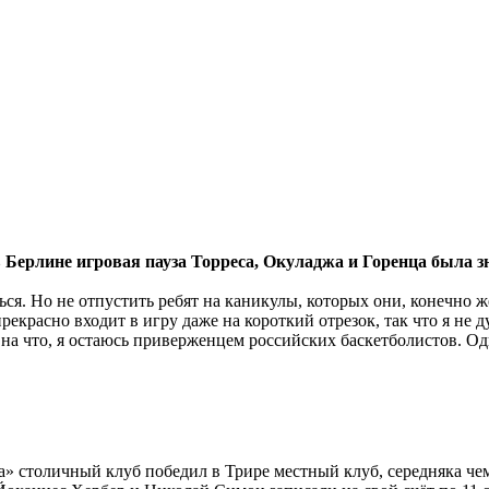
в Берлине игровая пауза Торреса, Окуладжа и Горенца была 
я. Но не отпустить ребят на каникулы, которых они, конечно же
екрасно входит в игру даже на короткий отрезок, так что я не д
на что, я остаюсь приверженцем российских баскетболистов. Одн
a» столичный клуб победил в Трире местный клуб, середняка чемп