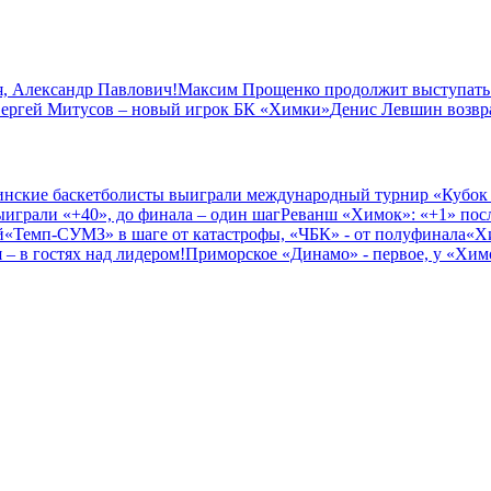
, Александр Павлович!
Максим Прощенко продолжит выступать
ергей Митусов – новый игрок БК «Химки»
Денис Левшин возвр
нские баскетболисты выиграли международный турнир «Кубок
играли «+40», до финала – один шаг
Реванш «Химок»: «+1» посл
й
«Темп-СУМЗ» в шаге от катастрофы, «ЧБК» - от полуфинала
«Х
– в гостях над лидером!
Приморское «Динамо» - первое, у «Химо