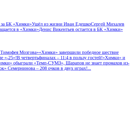
 за БК «Химки»
Ушёл из жизни Иван Едешко
Сергей Михалев
ащается в «Химки»
Денис Викентьев остается в БК «Химки»
 Тимофея Мозгова»
«Химки» завершили победное шествие
е «-25»!
В четвертьфиналах – 11:4 в пользу гостей!
«Химки» и
имки» обыграли «Темп-СУМЗ», Шарапов не знает промахов из-
к» Семернинова – 208 очков в двух играх!
...