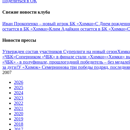
Поделиться в ОК
Свежие новости клуба
Иван Прокопенко – новый игрок БК «Химки»
С Днем рождения
остается в БК «Химки»
Клим Адайкин остается в БК «Химки»
С
Новости прессы
Утвержден состав участников Cуперлиги на новый сезон
Химки
«ЧБК»
Соперником «ЧБК» в финале стали «Химки»
«Химки» вы
«ЧБК» - в полуфинале, прошлогодний победитель – без медале
за дуги!
У «Химок» Семернинова три победы подряд, последняя 
2007
2026
2025
2024
2023
2022
2021
2020
2019
2018
2017