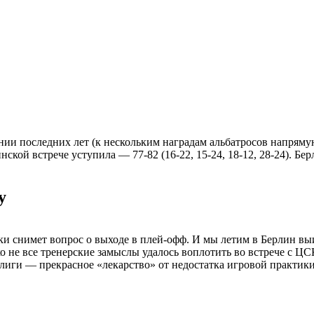
ии последних лет (к нескольким наградам альбатросов напряму
ской встрече уступила — 77-82 (16-22, 15-24, 18-12, 28-24). Б
у
ки снимет вопрос о выходе в плей-офф. И мы летим в Берлин в
ко не все тренерские замыслы удалось воплотить во встрече с 
лиги — прекрасное «лекарство» от недостатка игровой практики.