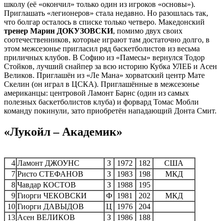
школу (её «окончил» только один из игроков «основы»).
Приглашать «легионеров» стала недавно. Но разошлась так,
что болгар осталось в списке только четверо. Македонский
тренер Марин ДОКУЗОВСКИ
, помимо двух своих
соотечественников, которые играют там достаточно долго, в
этом межсезонье пригласил ряд баскетболистов из весьма
приличных клубов. В Софию из «Памесы» вернулся Тодор
Стойков, лучший снайпер за всю историю Кубка УЛЕБ и Асен
Великов. Приглашён из «Ле Мана» хорватский центр Мате
Скелин (он играл в ЦСКА). Приглашённые в межсезонье
американцы: центровой Ламонт Барнс (один из самых
полезных баскетболистов клуба) и форвард Томас Мобли
команду покинули, зато приобретён нападающий Донта Смит.
«Лукойл – Академик»
4
Ламонт ДЖОУНС
З
1972
182
США
7
Ристо СТЕФАНОВ
З
1983
198
МКД
8
Чавдар КОСТОВ
З
1988
195
9
Гиорги ЧЕКОВСКИ
Ф
1981
202
МКД
10
Гиорги ДАВЫДОВ
Ц
1976
204
13
Асен ВЕЛИКОВ
З
1986
188