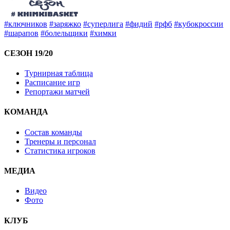
#ключников
#заряжко
#суперлига
#фидий
#рфб
#кубокроссии
#шарапов
#болельщики
#химки
СЕЗОН 19/20
Турнирная таблица
Расписание игр
Репортажи матчей
КОМАНДА
Состав команды
Тренеры и персонал
Статистика игроков
МЕДИА
Видео
Фото
КЛУБ