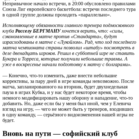
Непривычное начало встречи, в 20:00 обусловлено правилами
Союза Лиг европейского баскетбола: встречи последнего тура
в одной группе должны проходить «параллельно».
Исполняющему обязанности главного тренера подмосковного
клуба
Расселу БЕРГМАНУ
хочется верить, что: «силы,
сэкономленные в матче против «Стандарта», будут
израсходованы в матче с «Лукойлом». Рад, что ход последнего
матча чемпионата страны позволил «штабу» посмотреть в
деле двенадцать игроков. Решил в субботней игре не ставить
Букера и Торреса, которые получили небольшие травмы. А
уже в воскресенье начали подготовку к матчу с болгарами».
— Конечно, что-то изменить, даже внести небольшие
коррективы, за пару дней в игре команды невозможно. После
матча, запланированного на вторник, будет двухнедельная
пауза в играх Кубка, и у нас будет некоторое время, чтобы
немного модифицировать нашу оборону и нападение, что-то
добавить. Но, даже если бы у меня был иной, чем у Елевича
взгляд на игру, — чего не может быть у тренеров, входивших
в одну команду, — серьёзного видоизменения нашей игры не
будет.
Вновь на пути — софийский клуб