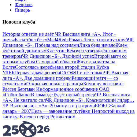
Февраль
Январь
Новости клуба
История ответов не даёт
ЧР. Высшая лига «А». Итог -
ничья
Баскетбол без «Mad4Red»
Роман Левтер покинул клуб
ЧР.
Дивизион «Б». Победа над соседями
Лиха беда начало
Ждём
«чёртовой дюжины»
Кястутис Кемзура утверждён главным
тренером
ЧР. Дивизион «Б». Двойной успех
Второй матч со
вторым клубом Самарской области
Ждут два матча на
Волге
Состоялась жеребьёвка второй стадии Кубка
УЛЕБ
Первая задача решена
Об ОФП и не только
ЧР. Высшая
лига «А». Две домашние победы
Решающий матч — со
студентами
Открывая новые страницы
Команду возглавил
Рассел Бергман
Информационное сообщение ОАО
«Собинбанк»
В команде будет новый тренер
ЧР. Высшая лига
«А». Не хватило сил
ЧР. Дивизион «Б». Красноярский лидер…
ЧР. Высшая лига «А». 20 минут от разгрома
ЕЮБЛ
Жаркий
январь – 2007
Цель — завоевание путёвки
Непростой выход из
каникул
В вечер перед Рождеством
...