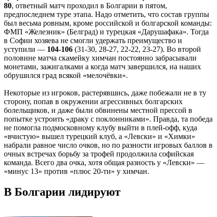
80
, ответный матч проходил в Болгарии в пятом,
предпоследнем туре этапа. Надо отметить, что состав группы
был весьма ровным, кроме российской и болгарской команды:
ФМП «Железник» (Белград) и турецкая «Дарушафака». Тогда
в Софии хозяева не смогли удержать преимущество и
уступили —
104-106
(31-30, 28-27, 22-22, 23-27). Во второй
половине матча скамейку химчан постоянно забрасывали
монетами, зажигалками а когда матч завершился, на наших
обрушился град всякой «мелочёвки».
Некоторые из игроков, растерявшись, даже побежали не в ту
сторону, попав в окружении агрессивных болгарских
болельщиков, и даже были обвинены местной прессой в
попытке устроить «драку с поклонниками». Правда, та победа
не помогла подмосковному клубу выйти в плей-офф, куда
«вчистую» вышел турецкий клуб, а «Левски» и «Химки»
набрали равное число очков, но по разности игровых баллов в
очных встречах борьбу за трофей продолжила софийская
команда. Всего два очка, хотя общая разность у «Левски» —
«минус 13» против «плюс 20-ти» у химчан.
В Болгарии лидируют