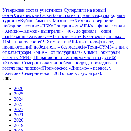
Утвержден состав участников Cуперлиги на новый
сезон
Химкинские баскетболисты выиграли международный
турнир «Кубок Тимофея Мозгова»
«Химки» завершили
победное шествие «ЧБК»
Соперником «ЧБК» в финале стали
«Химки»
«Химки» выиграли «+40», до финала – один
шаг
Реванш «Химок»: «+1» после «-25»!
В четвертьфиналах –
11:4 в пользу гостей!
«Химки» и «ЧБК» - в полуфинале,
прошлогодний победитель – без медалей
«Темп-СУМЗ» в шаге
от катастрофы, «ЧБК» - от полуфинала
«Химки» обыграли
«Темп-СУМЗ», Шарапов не знает промахов из-за дуги!
У
«Химок» Семернинова три победы подряд, последняя – в
гостях над лидером!
Приморское «Динамо» - первое, у
«Химок» Семернинова – 208 очков в двух играх!
...
2007
2026
2025
2024
2023
2022
2021
2020
2019
2018