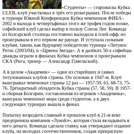
«Студенты» — старожилы Кубка
ULEB, клуб участвовал в трёх его розыгрышах. После победы
в турнире Южной Конференции Кубка чемпионов ФИБА–
2002 и выхода в четвертьфинал этого же трофея годом позже,
софийский клуб сделал выбор в пользу Союза Лиг. Команда
из болгарской столицы постоянно выходила в плей-офф, но
проигрывала в его первом же раунде. И уступала сильным
клубам, таким, как будущему победителю турнира «Литувос
Ритас (2003/04), и «Црвена Звезда». А в далёких 50-х софийцы
дважды играли в финалах Кубка чемпионов и проигрывали
СКА (Рига, тренер — Александр Гомельский).
А в целом «Академик» — один из старейших и самых
титулованных клубов страны. Он основан в 1947-м. Клуб
выигрывал чемпионат страны 12 раз — 1957-59, 63, 68-73, 75-
76. Трёхкратный обладатель Кубка страны (57, 58, 59). В 1957-
и сборная Болгарии, составленная из игроков «Академика»,
выиграла чемпионат мира среди студентов, а в двух
следующих турнирах вышла в финал.
Попытку возродить славный в прошлом клуб в 21-м веке
предприняла компания «Лукойл», которая стала вкладывать в
него деньги. Команда сделала ставку, как утверждают издание
клуба, на молодых соотечественников, создав прекрасную