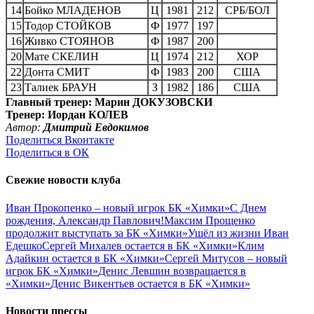
14
Бойко МЛАДЕНОВ
Ц
1981
212
СРБ/БОЛ
15
Тодор СТОЙКОВ
Ф
1977
197
16
Живко СТОЯНОВ
Ф
1987
200
20
Мате СКЕЛИН
Ц
1974
212
ХОР
22
Донта СМИТ
Ф
1983
200
США
23
Талиек БРАУН
З
1982
186
США
Главный тренер: Марин ДОКУЗОВСКИ
Тренер: Иордан КОЛЕВ
Автор:
Дмитрий Евдокимов
Поделиться Вконтакте
Поделиться в ОК
Свежие новости клуба
Иван Прокопенко – новый игрок БК «Химки»
С Днем
рождения, Александр Павлович!
Максим Прощенко
продолжит выступать за БК «Химки»
Ушёл из жизни Иван
Едешко
Сергей Михалев остается в БК «Химки»
Клим
Адайкин остается в БК «Химки»
Сергей Митусов – новый
игрок БК «Химки»
Денис Левшин возвращается в
«Химки»
Денис Викентьев остается в БК «Химки»
Новости прессы