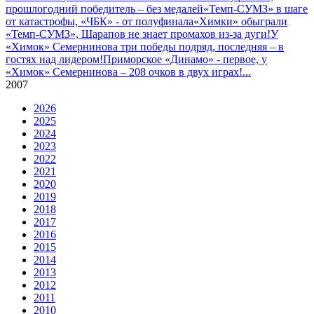
прошлогодний победитель – без медалей
«Темп-СУМЗ» в шаге
от катастрофы, «ЧБК» - от полуфинала
«Химки» обыграли
«Темп-СУМЗ», Шарапов не знает промахов из-за дуги!
У
«Химок» Семернинова три победы подряд, последняя – в
гостях над лидером!
Приморское «Динамо» - первое, у
«Химок» Семернинова – 208 очков в двух играх!
...
2007
2026
2025
2024
2023
2022
2021
2020
2019
2018
2017
2016
2015
2014
2013
2012
2011
2010