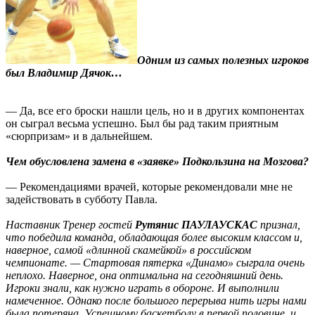
Одним из самых полезных игроков
был Владимир Дячок…
— Да, все его броски нашли цель, но и в других компонентах
он сыграл весьма успешно. Был бы рад таким приятным
«сюрпризам» и в дальнейшем.
Чем обусловлена замена в «заявке» Подкользина на Мозгова?
— Рекомендациями врачей, которые рекомендовали мне не
задействовать в субботу Павла.
Наставник Тренер гостей
Рутянис ПАУЛАУСКАС
признал,
что победила команда, обладающая более высоким классом и,
наверное, самой «длинной скамейкой» в российском
чемпионате. — Стартовая пятерка «Динамо» сыграла очень
неплохо. Наверное, она оптимальна на сегодняшний день.
Игроки знали, как нужно играть в обороне. И выполнили
намеченное. Однако после большого перерыва нить игры нами
была потеряна. Успешному баскетболу в первой половине, и