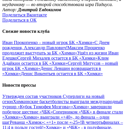
неудачному — во второй способствовала игра Падиуса.
Автор:
Дмитрий Евдокимов
Поделиться Вконтакте
Поделиться в ОК
Свежие новости клуба
Иван Прокопенко – новый игрок БК «Химки»
С Днем
рождения, Александр Павлович!
Максим Прощенко
продолжит выступать за БК «Химки»
Ушёл из жизни Иван
Едешко
Сергей Михалев остается в БК «Химки»
Клим
Адайкин остается в БК «Химки»
Сергей Митусов – новый
игрок БК «Химки»
Денис Левшин возвращается в
«Химки»
Денис Викентьев остается в БК «Химки»
Новости прессы
Утвержден состав участников Cуперлиги на новый
сезон
Химкинские баскетболисты выиграли международный
турнир «Кубок Тимофея Мозгова»
«Химки» завершили
победное шествие «ЧБК»
Соперником «ЧБК» в финале стали
«Химки»
«Химки» выиграли «+40», до финала – один
шаг
Реванш «Химок»: «+1» после «-25»!
В четвертьфиналах –
11:4 в пользу гостей!
«Химки» и «ЧБК» - в полуфинале,