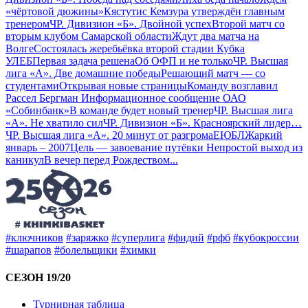
«чёртовой дюжины»
Кястутис Кемзура утверждён главным
тренером
ЧР. Дивизион «Б». Двойной успех
Второй матч со
вторым клубом Самарской области
Ждут два матча на
Волге
Состоялась жеребьёвка второй стадии Кубка
УЛЕБ
Первая задача решена
Об ОФП и не только
ЧР. Высшая
лига «А». Две домашние победы
Решающий матч — со
студентами
Открывая новые страницы
Команду возглавил
Рассел Бергман
Информационное сообщение ОАО
«Собинбанк»
В команде будет новый тренер
ЧР. Высшая лига
«А». Не хватило сил
ЧР. Дивизион «Б». Красноярский лидер…
ЧР. Высшая лига «А». 20 минут от разгрома
ЕЮБЛ
Жаркий
январь – 2007
Цель — завоевание путёвки
Непростой выход из
каникул
В вечер перед Рождеством
...
#ключников
#заряжко
#суперлига
#фидий
#рфб
#кубокроссии
#шарапов
#болельщики
#химки
СЕЗОН 19/20
Турнирная таблица