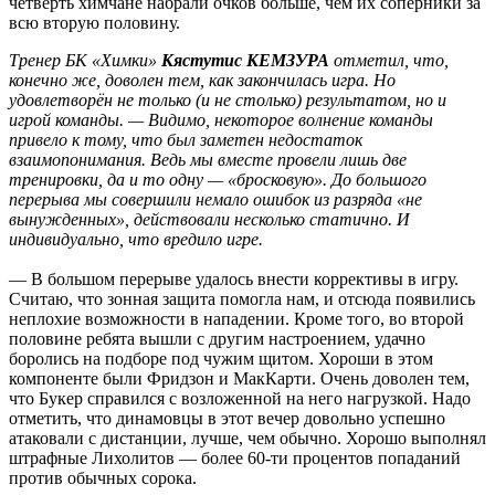
четверть химчане набрали очков больше, чем их соперники за
всю вторую половину.
Тренер БК «Химки»
Кястутис КЕМЗУРА
отметил, что,
конечно же, доволен тем, как закончилась игра. Но
удовлетворён не только (и не столько) результатом, но и
игрой команды. — Видимо, некоторое волнение команды
привело к тому, что был заметен недостаток
взаимопонимания. Ведь мы вместе провели лишь две
тренировки, да и то одну — «бросковую». До большого
перерыва мы совершили немало ошибок из разряда «не
вынужденных», действовали несколько статично. И
индивидуально, что вредило игре.
— В большом перерыве удалось внести коррективы в игру.
Считаю, что зонная защита помогла нам, и отсюда появились
неплохие возможности в нападении. Кроме того, во второй
половине ребята вышли с другим настроением, удачно
боролись на подборе под чужим щитом. Хороши в этом
компоненте были Фридзон и МакКарти. Очень доволен тем,
что Букер справился с возложенной на него нагрузкой. Надо
отметить, что динамовцы в этот вечер довольно успешно
атаковали с дистанции, лучше, чем обычно. Хорошо выполнял
штрафные Лихолитов — более 60-ти процентов попаданий
против обычных сорока.