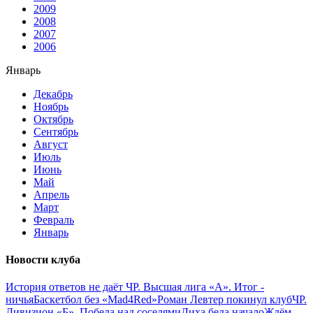
2009
2008
2007
2006
Январь
Декабрь
Ноябрь
Октябрь
Сентябрь
Август
Июль
Июнь
Май
Апрель
Март
Февраль
Январь
Новости клуба
История ответов не даёт
ЧР. Высшая лига «А». Итог -
ничья
Баскетбол без «Mad4Red»
Роман Левтер покинул клуб
ЧР.
Дивизион «Б». Победа над соседями
Лиха беда начало
Ждём