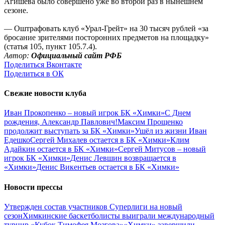
Агишева было совершено уже во второй раз в нынешнем
сезоне.
— Оштрафовать клуб «Урал-Грейт» на 30 тысяч рублей «за
бросание зрителями посторонних предметов на площадку»
(статья 105, пункт 105.7.4).
Автор:
Официальный сайт РФБ
Поделиться Вконтакте
Поделиться в ОК
Свежие новости клуба
Иван Прокопенко – новый игрок БК «Химки»
С Днем
рождения, Александр Павлович!
Максим Прощенко
продолжит выступать за БК «Химки»
Ушёл из жизни Иван
Едешко
Сергей Михалев остается в БК «Химки»
Клим
Адайкин остается в БК «Химки»
Сергей Митусов – новый
игрок БК «Химки»
Денис Левшин возвращается в
«Химки»
Денис Викентьев остается в БК «Химки»
Новости прессы
Утвержден состав участников Cуперлиги на новый
сезон
Химкинские баскетболисты выиграли международный
турнир «Кубок Тимофея Мозгова»
«Химки» завершили