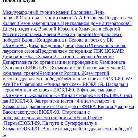
Новости клуба
Международный турнир имени Болошева. День
первый.
Стартовал турнир имени А.А.Болошева
Поздравляем
коллег!
Сезон завершился в Центральном доме литераторов
С
Днем рождения, Валерий Юрьевич!
Химчане в сборной
России
С юбилеем, Елена Александровна!
Поздравляем с
победой!
Вдовы Кондрашина и Белова в гостях у БК
«Химки»
С Днем рождения, Дэвид Блатт!
Химчане в числе
лауреатов сезона
Представляем соперника: ПБК ЦСКА
ЧР.
Дивизион «Б». «Химки-2» - сезон завершен
Решение
Департамента по организации и проведению Чемпионата
Суперлиги
ЕЮБЛ-93. «Химки» взяли бронзовые медали
С
юбилеем, тренер!
Чемпионат России. Ждём третий
матч
Поздравляем с победой!
«Финал четырех» ЕЮБЛ-89. We
Are The Champions!
«Финал четырех» ЕЮБЛ-89. Награды и
герои
«Финал четырех» ЕЮБЛ-89. В финале сыграют
«Химки» и «Жальгирис».
«Финал четырех» ЕЮБЛ-89. Старт
дан!
ЕЮБЛ-89. Завтра начинается «Финал четырех» в
Химках
Поздравление от Президента ФИБА-Европа Джорджа
Вассилакопулоса
ЕЮБЛ-93. Стартовали с
победы
Представляем соперника: «Урал-Грейт»
(Пермь)
ЕЮБЛ-89. На пути к Суперфиналу в
Химках
ЕЮБЛ-91. В шаге от медалей
Поздравляем с победой!
...