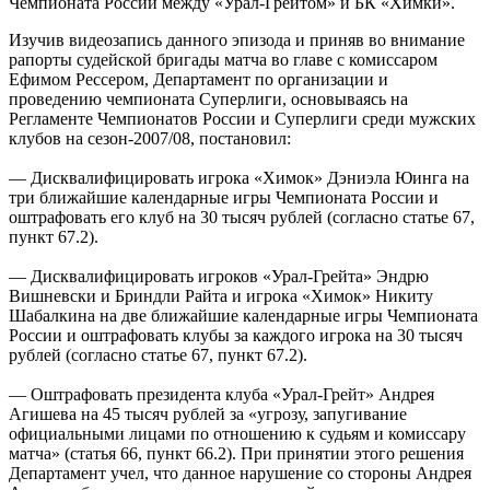
Чемпионата России между «Урал-Грейтом» и БК «Химки».
Изучив видеозапись данного эпизода и приняв во внимание
рапорты судейской бригады матча во главе с комиссаром
Ефимом Рессером, Департамент по организации и
проведению чемпионата Суперлиги, основываясь на
Регламенте Чемпионатов России и Суперлиги среди мужских
клубов на сезон-2007/08, постановил:
— Дисквалифицировать игрока «Химок» Дэниэла Юинга на
три ближайшие календарные игры Чемпионата России и
оштрафовать его клуб на 30 тысяч рублей (согласно статье 67,
пункт 67.2).
— Дисквалифицировать игроков «Урал-Грейта» Эндрю
Вишневски и Бриндли Райта и игрока «Химок» Никиту
Шабалкина на две ближайшие календарные игры Чемпионата
России и оштрафовать клубы за каждого игрока на 30 тысяч
рублей (согласно статье 67, пункт 67.2).
— Оштрафовать президента клуба «Урал-Грейт» Андрея
Агишева на 45 тысяч рублей за «угрозу, запугивание
официальными лицами по отношению к судьям и комиссару
матча» (статья 66, пункт 66.2). При принятии этого решения
Департамент учел, что данное нарушение со стороны Андрея