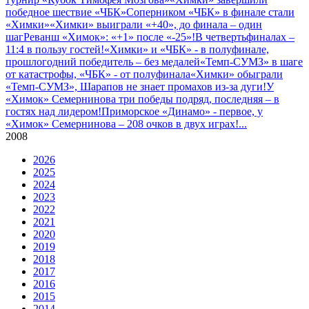
победное шествие «ЧБК»
Соперником «ЧБК» в финале стали
«Химки»
«Химки» выиграли «+40», до финала – один
шаг
Реванш «Химок»: «+1» после «-25»!
В четвертьфиналах –
11:4 в пользу гостей!
«Химки» и «ЧБК» - в полуфинале,
прошлогодний победитель – без медалей
«Темп-СУМЗ» в шаге
от катастрофы, «ЧБК» - от полуфинала
«Химки» обыграли
«Темп-СУМЗ», Шарапов не знает промахов из-за дуги!
У
«Химок» Семернинова три победы подряд, последняя – в
гостях над лидером!
Приморское «Динамо» - первое, у
«Химок» Семернинова – 208 очков в двух играх!
...
2008
2026
2025
2024
2023
2022
2021
2020
2019
2018
2017
2016
2015
2014