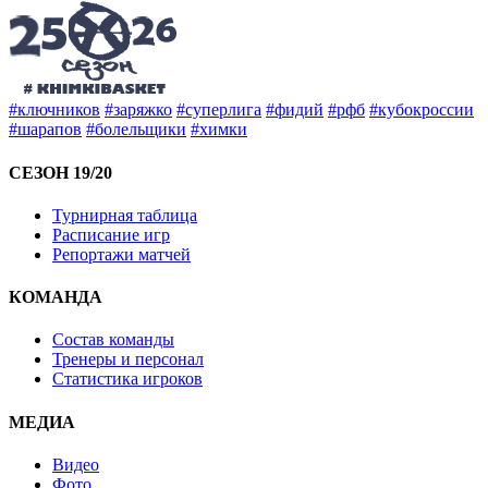
#ключников
#заряжко
#суперлига
#фидий
#рфб
#кубокроссии
#шарапов
#болельщики
#химки
СЕЗОН 19/20
Турнирная таблица
Расписание игр
Репортажи матчей
КОМАНДА
Состав команды
Тренеры и персонал
Статистика игроков
МЕДИА
Видео
Фото