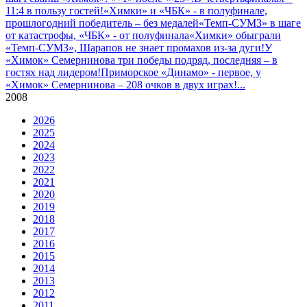
11:4 в пользу гостей!
«Химки» и «ЧБК» - в полуфинале,
прошлогодний победитель – без медалей
«Темп-СУМЗ» в шаге
от катастрофы, «ЧБК» - от полуфинала
«Химки» обыграли
«Темп-СУМЗ», Шарапов не знает промахов из-за дуги!
У
«Химок» Семернинова три победы подряд, последняя – в
гостях над лидером!
Приморское «Динамо» - первое, у
«Химок» Семернинова – 208 очков в двух играх!
...
2008
2026
2025
2024
2023
2022
2021
2020
2019
2018
2017
2016
2015
2014
2013
2012
2011