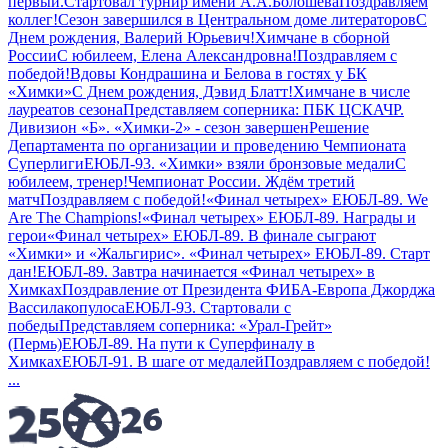
первый.
Стартовал турнир имени А.А.Болошева
Поздравляем
коллег!
Сезон завершился в Центральном доме литераторов
С
Днем рождения, Валерий Юрьевич!
Химчане в сборной
России
С юбилеем, Елена Александровна!
Поздравляем с
победой!
Вдовы Кондрашина и Белова в гостях у БК
«Химки»
С Днем рождения, Дэвид Блатт!
Химчане в числе
лауреатов сезона
Представляем соперника: ПБК ЦСКА
ЧР.
Дивизион «Б». «Химки-2» - сезон завершен
Решение
Департамента по организации и проведению Чемпионата
Суперлиги
ЕЮБЛ-93. «Химки» взяли бронзовые медали
С
юбилеем, тренер!
Чемпионат России. Ждём третий
матч
Поздравляем с победой!
«Финал четырех» ЕЮБЛ-89. We
Are The Champions!
«Финал четырех» ЕЮБЛ-89. Награды и
герои
«Финал четырех» ЕЮБЛ-89. В финале сыграют
«Химки» и «Жальгирис».
«Финал четырех» ЕЮБЛ-89. Старт
дан!
ЕЮБЛ-89. Завтра начинается «Финал четырех» в
Химках
Поздравление от Президента ФИБА-Европа Джорджа
Вассилакопулоса
ЕЮБЛ-93. Стартовали с
победы
Представляем соперника: «Урал-Грейт»
(Пермь)
ЕЮБЛ-89. На пути к Суперфиналу в
Химках
ЕЮБЛ-91. В шаге от медалей
Поздравляем с победой!
...