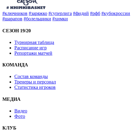
#ключников
#заряжко
#суперлига
#фидий
#рфб
#кубокроссии
#шарапов
#болельщики
#химки
СЕЗОН 19/20
Турнирная таблица
Расписание игр
Репортажи матчей
КОМАНДА
Состав команды
Тренеры и персонал
Статистика игроков
МЕДИА
Видео
Фото
КЛУБ