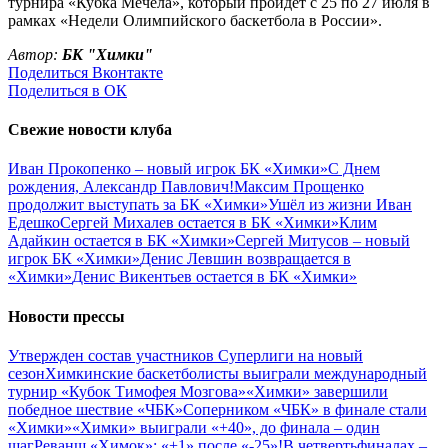
турнира «Кубка Мечела», который пройдет с 25 по 27 июля в
рамках «Недели Олимпийского баскетбола в России».
Автор:
БК "Химки"
Поделиться Вконтакте
Поделиться в ОК
Свежие новости клуба
Иван Прокопенко – новый игрок БК «Химки»
С Днем
рождения, Александр Павлович!
Максим Прощенко
продолжит выступать за БК «Химки»
Ушёл из жизни Иван
Едешко
Сергей Михалев остается в БК «Химки»
Клим
Адайкин остается в БК «Химки»
Сергей Митусов – новый
игрок БК «Химки»
Денис Левшин возвращается в
«Химки»
Денис Викентьев остается в БК «Химки»
Новости прессы
Утвержден состав участников Cуперлиги на новый
сезон
Химкинские баскетболисты выиграли международный
турнир «Кубок Тимофея Мозгова»
«Химки» завершили
победное шествие «ЧБК»
Соперником «ЧБК» в финале стали
«Химки»
«Химки» выиграли «+40», до финала – один
шаг
Реванш «Химок»: «+1» после «-25»!
В четвертьфиналах –