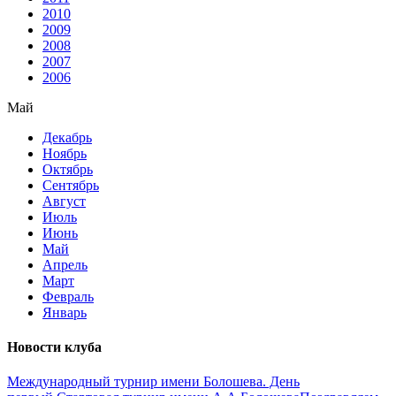
2010
2009
2008
2007
2006
Май
Декабрь
Ноябрь
Октябрь
Сентябрь
Август
Июль
Июнь
Май
Апрель
Март
Февраль
Январь
Новости клуба
Международный турнир имени Болошева. День