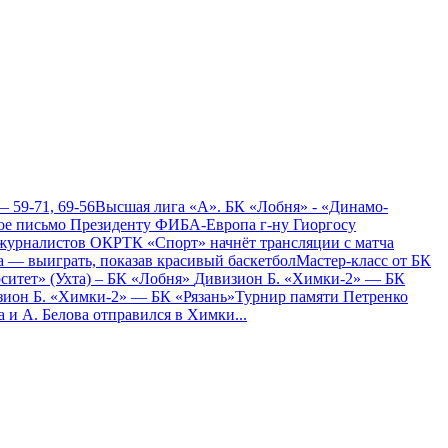
 59-71, 69-56
Высшая лига «А». БК «Лобня» - «Динамо-
е письмо Президенту ФИБА-Европа г-ну Гиоргосу
 журналистов ОКР
ТК «Спорт» начнёт трансляции с матча
а — выиграть, показав красивый баскетбол
Мастер-класс от БК
ситет» (Ухта) – БК «Лобня»
Дивизион Б. «Химки-2» — БК
ион Б. «Химки-2» — БК «Рязань»
Турнир памяти Петренко
 и А. Белова отправился в Химки
...