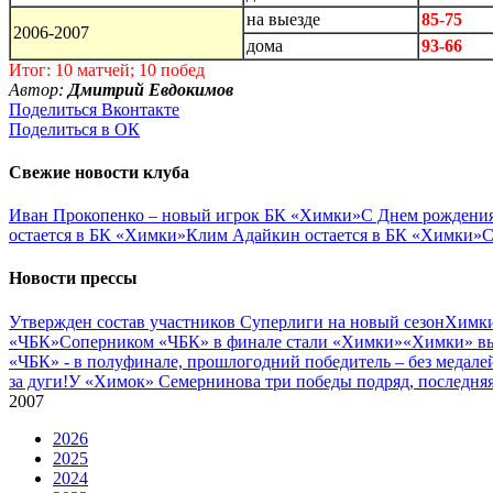
на выезде
85-75
2006-2007
дома
93-66
Итог: 10 матчей; 10 побед
Автор:
Дмитрий Евдокимов
Поделиться Вконтакте
Поделиться в ОК
Свежие новости клуба
Иван Прокопенко – новый игрок БК «Химки»
С Днем рождения
остается в БК «Химки»
Клим Адайкин остается в БК «Химки»
С
Новости прессы
Утвержден состав участников Cуперлиги на новый сезон
Химки
«ЧБК»
Соперником «ЧБК» в финале стали «Химки»
«Химки» вы
«ЧБК» - в полуфинале, прошлогодний победитель – без медале
за дуги!
У «Химок» Семернинова три победы подряд, последняя 
2007
2026
2025
2024