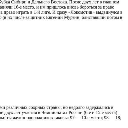
бка Сибири и Дальнего Востока. После двух лет в главном
аняли 16-е место, и им пришлось вновь бороться за право
 право играть в 1-й лиге. И сразу «Локомотив» выдвинулся в
уб (в их числе защитник Евгений Мурзин, блиставший потом в
ами различных сборных страны, но недолго задержались в
вух лет участия в Чемпионатах России (6-е и 15-е места)
льтаты железнодорожников таковы: 97 — 10-е место; 98 — 18;