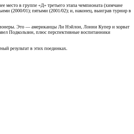
ее место в группе «Д» третьего этапа чемпионата (химчане
ми (2000/01); пятыми (2001/02); и, наконец, выиграв турнир в
егионеры. Это — американцы Ли Нэйлон, Лонни Купер и хорват
Павел Подкользин, плюс перспективные воспитанники
ный результат в этих поединках.