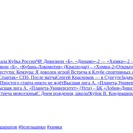
ала Кубка России
ЧР. Дивизион «Б». «Динамо»-2 — «Химки»-2 —
ион «Б». «Кубань-Локомотив» (Краснодар) – «Химки-2»
Открыто
естутис Кемзура: Я доволен игрой
Встреча в Клубе спортивных
партак» СПб. После матча
Сергей Красников — в Сургуте
Задач
Простого старта никто не ждёт
Высшая лига А. «Планета-Универ
сшая лига А. «Планета-Университет» (Ухта) – БК «Лобня»
Дивиз
стреча межсезонья
С Днем рождения, школа!
Кубок В. Кондрашина
шарапов
#болельщики
#химки