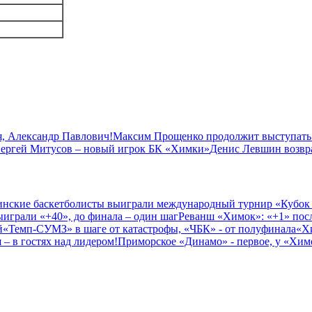
, Александр Павлович!
Максим Прощенко продолжит выступать
ергей Митусов – новый игрок БК «Химки»
Денис Левшин возвр
нские баскетболисты выиграли международный турнир «Кубок
играли «+40», до финала – один шаг
Реванш «Химок»: «+1» посл
й
«Темп-СУМЗ» в шаге от катастрофы, «ЧБК» - от полуфинала
«Х
– в гостях над лидером!
Приморское «Динамо» - первое, у «Химо