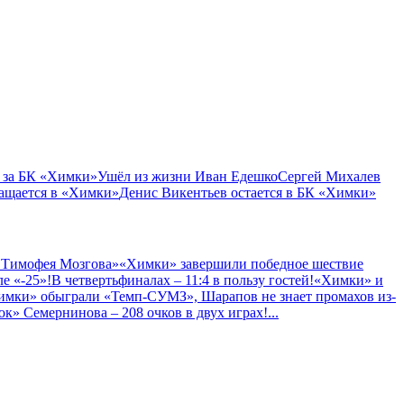
 за БК «Химки»
Ушёл из жизни Иван Едешко
Сергей Михалев
ащается в «Химки»
Денис Викентьев остается в БК «Химки»
 Тимофея Мозгова»
«Химки» завершили победное шествие
е «-25»!
В четвертьфиналах – 11:4 в пользу гостей!
«Химки» и
имки» обыграли «Темп-СУМЗ», Шарапов не знает промахов из-
к» Семернинова – 208 очков в двух играх!
...