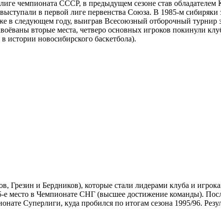
иге чемпионата СССР, в предыдущем сезоне став обладателем Ку
выступали в первой лиге первенства Союза. В 1985-м сибиряки з
же в следующем году, выиграв Всесоюзный отборочный турнир за
завоёваны вторые места, четверо основных игроков покинули кл
в истории новосибирского баскетбола).
в, Грезин и Бердников), которые стали лидерами клуба и игрок
место в Чемпионате СНГ (высшее достижение команды). После д
нате Суперлиги, куда пробился по итогам сезона 1995/96. Резу