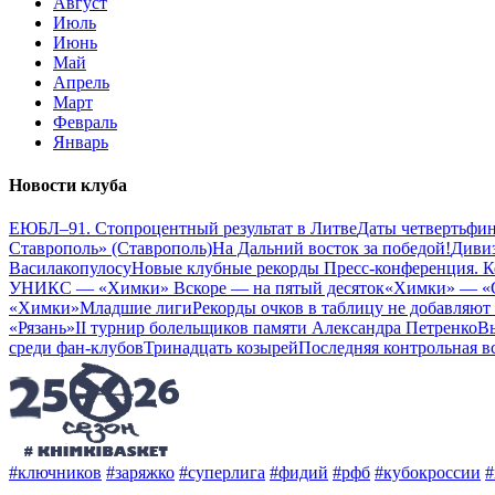
Август
Июль
Июнь
Май
Апрель
Март
Февраль
Январь
Новости клуба
ЕЮБЛ–91. Стопроцентный результат в Литве
Даты четвертьфин
Ставрополь» (Ставрополь)
На Дальний восток за победой!
Дивиз
Василакопулосу
Новые клубные рекорды
Пресс-конференция. К
УНИКС — «Химки»
Вскоре — на пятый десяток
«Химки» — «С
«Химки»
Младшие лиги
Рекорды очков в таблицу не добавляют
«Рязань»
II турнир болельщиков памяти Александра Петренко
Вы
среди фан-клубов
Тринадцать козырей
Последняя контрольная в
#ключников
#заряжко
#суперлига
#фидий
#рфб
#кубокроссии
#