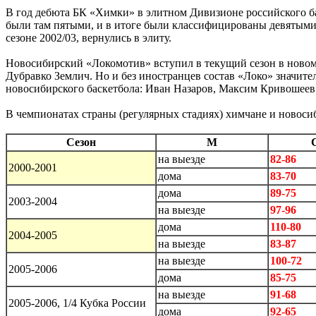
В год дебюта БК «Химки» в элитном Дивизионе российского бас
были там пятыми, и в итоге были классифицированы девятыми).
сезоне 2002/03, вернулись в элиту.
Новосибирский «Локомотив» вступил в текущий сезон в новом
Дубравко Землич. Но и без иностранцев состав «Локо» значит
новосибирского баскетбола: Иван Назаров, Максим Кривошеев
В чемпионатах страны (регулярных стадиях) химчане и новоси
Сезон
М
на выезде
82-86
2000-2001
дома
83-70
дома
89-75
2003-2004
на выезде
97-96
дома
110-80
2004-2005
на выезде
83-87
на выезде
100-72
2005-2006
дома
85-75
на выезде
91-68
2005-2006, 1/4 Кубка России
дома
92-65