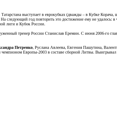
ы Татарстана выступает в еврокубках (дважды – в Кубке Корача,
 следующий год повторить это достижение ему не удалось: в ч
ной лиги и Кубок России.
луженный тренер России Станислав Еремин. С июня 2006-го гл
сандра Петренко
, Руслана Авлеева, Евгения Пашутина, Вален
ыл чемпионом Европы-2003 в составе сборной Литвы. Выигрывал