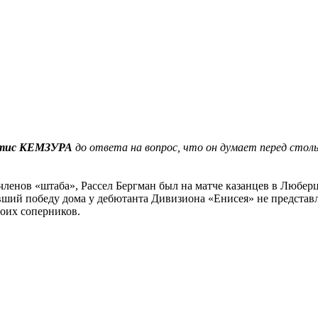
тис КЕМЗУРА
до ответа на вопрос, что он думает перед стол
членов «штаба», Рассел Бергман был на матче казанцев в Любер
ий победу дома у дебютанта Дивизиона «Енисея» не представля
боих соперников.