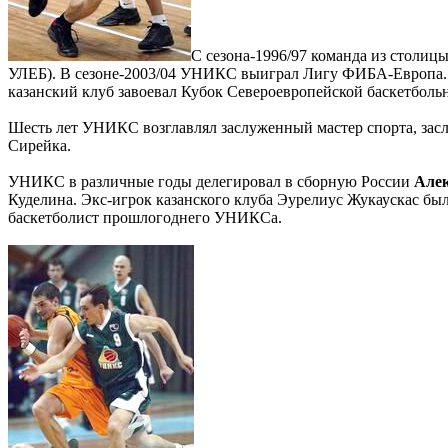
С сезона-1996/97 команда из столиц
УЛЕБ). В сезоне-2003/04 УНИКС выиграл Лигу ФИБА-Европа. На
казанский клуб завоевал Кубок Североевропейской баскетболь
Шесть лет УНИКС возглавлял заслуженный мастер спорта, зас
Сирейка.
УНИКС в различные годы делегировал в сборную России
Алек
Куделина. Экс-игрок казанского клуба Эурелиус Жукаускас б
баскетболист прошлогоднего УНИКСа.