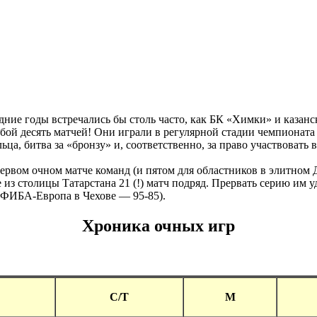
дние годы встречались бы столь часто, как БК «Химки» и казан
бой десять матчей! Они играли в регулярной стадии чемпионат
ьца, битва за «бронзу» и, соответственно, за право участвовать
ервом очном матче команд (и пятом для областников в элитном Д
з столицы Татарстана 21 (!) матч подряд. Прервать серию им уд
ФИБА-Европа в Чехове — 95-85).
Хроника очных игр
C/T
М