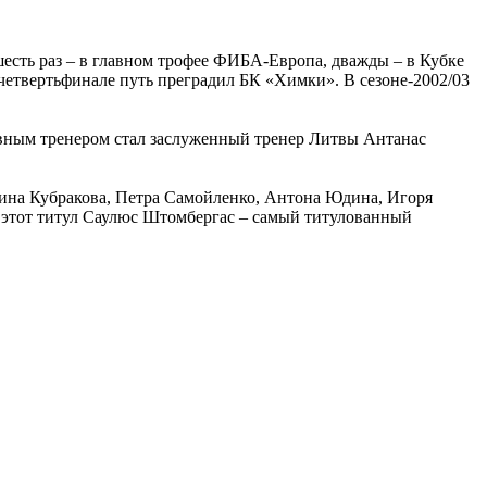
 шесть раз – в главном трофее ФИБА-Европа, дважды – в Кубке
етвертьфинале путь преградил БК «Химки». В сезоне-2002/03
авным тренером стал заслуженный тренер Литвы Антанас
тина Кубракова, Петра Самойленко, Антона Юдина, Игоря
 этот титул Саулюс Штомбергас – самый титулованный