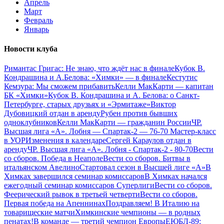
Апрель
Март
Февраль
Январь
Новости клуба
Римантас Григас: Не знаю, что ждёт нас в финале
Кубок В.
Кондрашина и А.Белова: «Химки» — в финале
Кестутис
Кемзура: Мы сможем прибавить
Келли МакКарти — капитан
БК «Химки»
Кубок В. Кондрашина и А. Белова: о Санкт-
Петербурге, старых друзьях и «Эрмитаже»
Виктор
Дубовицкий отдан в аренду
Рубен против бывших
одноклубников
Келли МакКарти — гражданин России
ЧР.
Высшая лига «А». Лобня — Спартак-2 — 76-70
Мастер-класс
в УОР
Изменения в календаре
Сергей Караулов отдан в
аренду
ЧР. Высшая лига «А». Лобня - Спартак-2 - 80-70
Вести
со сборов. Победа в Неаполе
Вести со сборов. Битвы в
итальянском Авелино
Стартовал сезон в Высшей лиге «А»
В
Химках завершился семинар комиссаров
В Химках начался
ежегодный семинар комиссаров Суперлиги
Вести со сборов.
Феерический рывок в третьей четверти
Вести со сборов.
Первая победа на Апеннинах
Поздравляем!
В Италию на
товарищеские матчи
Химкинские чемпионы — в родных
пенатах!
В команде — третий чемпион Европы
ЕЮБЛ-89: