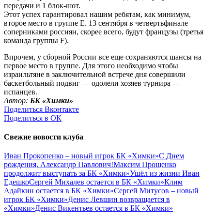
передачи и 1 блок-шот.
Этот успех гарантировал нашим ребятам, как минимум,
второе место в группе Е. 13 сентября в четвертьфинале
соперниками россиян, скорее всего, будут французы (третья
команда группы F).
Впрочем, у сборной России все еще сохраняются шансы на
первое место в группе. Для этого необходимо чтобы
израильтяне в заключительной встрече дня совершили
баскетбольный подвиг — одолели хозяев турнира —
испанцев.
Автор:
БК «Химки»
Поделиться Вконтакте
Поделиться в ОК
Свежие новости клуба
Иван Прокопенко – новый игрок БК «Химки»
С Днем
рождения, Александр Павлович!
Максим Прощенко
продолжит выступать за БК «Химки»
Ушёл из жизни Иван
Едешко
Сергей Михалев остается в БК «Химки»
Клим
Адайкин остается в БК «Химки»
Сергей Митусов – новый
игрок БК «Химки»
Денис Левшин возвращается в
«Химки»
Денис Викентьев остается в БК «Химки»