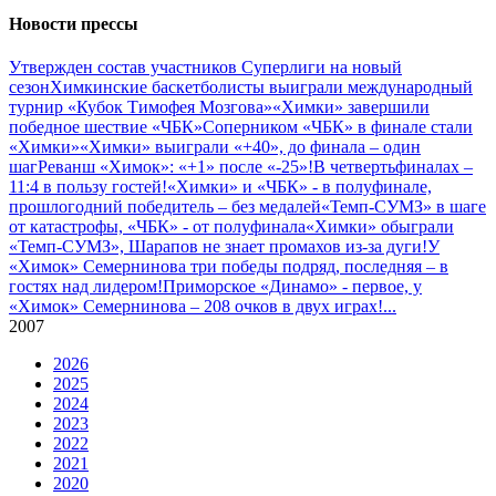
Новости прессы
Утвержден состав участников Cуперлиги на новый
сезон
Химкинские баскетболисты выиграли международный
турнир «Кубок Тимофея Мозгова»
«Химки» завершили
победное шествие «ЧБК»
Соперником «ЧБК» в финале стали
«Химки»
«Химки» выиграли «+40», до финала – один
шаг
Реванш «Химок»: «+1» после «-25»!
В четвертьфиналах –
11:4 в пользу гостей!
«Химки» и «ЧБК» - в полуфинале,
прошлогодний победитель – без медалей
«Темп-СУМЗ» в шаге
от катастрофы, «ЧБК» - от полуфинала
«Химки» обыграли
«Темп-СУМЗ», Шарапов не знает промахов из-за дуги!
У
«Химок» Семернинова три победы подряд, последняя – в
гостях над лидером!
Приморское «Динамо» - первое, у
«Химок» Семернинова – 208 очков в двух играх!
...
2007
2026
2025
2024
2023
2022
2021
2020