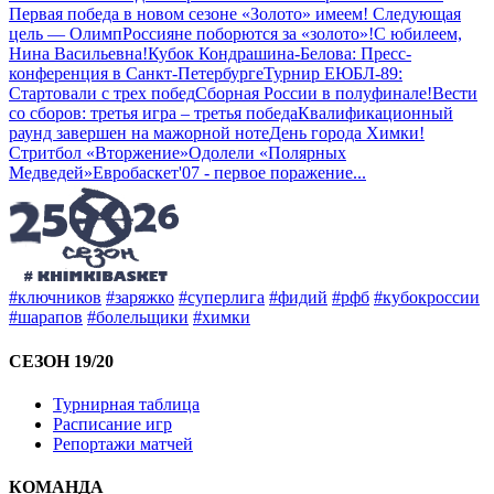
Первая победа в новом сезоне
«Золото» имеем! Следующая
цель — Олимп
Россияне поборются за «золото»!
С юбилеем,
Нина Васильевна!
Кубок Кондрашина-Белова: Пресс-
конференция в Санкт-Петербурге
Турнир ЕЮБЛ-89:
Стартовали с трех побед
Сборная России в полуфинале!
Вести
со сборов: третья игра – третья победа
Квалификационный
раунд завершен на мажорной ноте
День города Химки!
Стритбол «Вторжение»
Одолели «Полярных
Медведей»
Евробаскет'07 - первое поражение
...
#ключников
#заряжко
#суперлига
#фидий
#рфб
#кубокроссии
#шарапов
#болельщики
#химки
СЕЗОН 19/20
Турнирная таблица
Расписание игр
Репортажи матчей
КОМАНДА