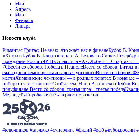
Май
Апрель
Март
Февраль
Январь
Новости клуба
Римантас Григас: Не знаю, что ждёт нас в финале
Кубок В. Кон
«Химки»
Кубок В. Кондрашина и А. Белова: о Санкт-Петербург
гражданин России
ЧР. Высшая лига «А». Лобня — Спартак-2 —
70
Вести со сборов. Победа в Неаполе
Вести со сборов. Битвы в
ежегодный семинар комиссаров Суперлиги
Вести со сборов. Ф
матчи
Химкинские чемпионы — в родных пенатах!
В команде 
поборются за «золото»!
С юбилеем, Нина Васильевна!
Кубок Ко
полуфинале!
Вести со сборов: третья игра – третья победа
Квали
Медведей»
Евробаскет'07 - первое поражение
...
#ключников
#заряжко
#суперлига
#фидий
#рфб
#кубокроссии
#