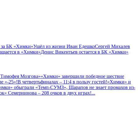
 за БК «Химки»
Ушёл из жизни Иван Едешко
Сергей Михалев
ащается в «Химки»
Денис Викентьев остается в БК «Химки»
 Тимофея Мозгова»
«Химки» завершили победное шествие
е «-25»!
В четвертьфиналах – 11:4 в пользу гостей!
«Химки» и
имки» обыграли «Темп-СУМЗ», Шарапов не знает промахов из-
к» Семернинова – 208 очков в двух играх!
...