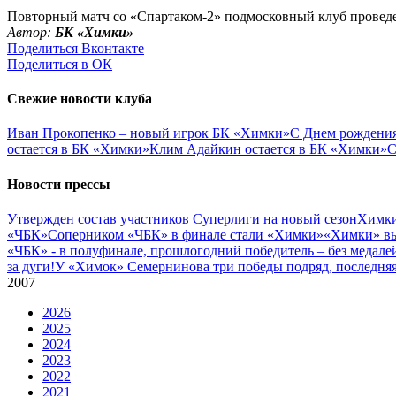
Повторный матч со «Спартаком-2» подмосковный клуб проведет 
Автор:
БК «Химки»
Поделиться Вконтакте
Поделиться в ОК
Свежие новости клуба
Иван Прокопенко – новый игрок БК «Химки»
С Днем рождения
остается в БК «Химки»
Клим Адайкин остается в БК «Химки»
С
Новости прессы
Утвержден состав участников Cуперлиги на новый сезон
Химки
«ЧБК»
Соперником «ЧБК» в финале стали «Химки»
«Химки» вы
«ЧБК» - в полуфинале, прошлогодний победитель – без медале
за дуги!
У «Химок» Семернинова три победы подряд, последняя 
2007
2026
2025
2024
2023
2022
2021