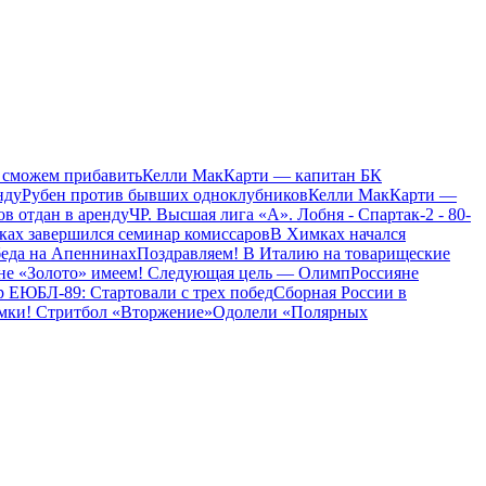
 сможем прибавить
Келли МакКарти — капитан БК
нду
Рубен против бывших одноклубников
Келли МакКарти —
ов отдан в аренду
ЧР. Высшая лига «А». Лобня - Спартак-2 - 80-
ах завершился семинар комиссаров
В Химках начался
беда на Апеннинах
Поздравляем!
В Италию на товарищеские
оне
«Золото» имеем! Следующая цель — Олимп
Россияне
 ЕЮБЛ-89: Стартовали с трех побед
Сборная России в
мки! Стритбол «Вторжение»
Одолели «Полярных