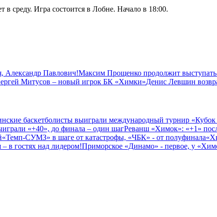
в среду. Игра состоится в Лобне. Начало в 18:00.
, Александр Павлович!
Максим Прощенко продолжит выступать
ергей Митусов – новый игрок БК «Химки»
Денис Левшин возвр
нские баскетболисты выиграли международный турнир «Кубок
играли «+40», до финала – один шаг
Реванш «Химок»: «+1» посл
й
«Темп-СУМЗ» в шаге от катастрофы, «ЧБК» - от полуфинала
«Х
– в гостях над лидером!
Приморское «Динамо» - первое, у «Химо