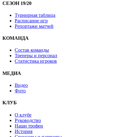
СЕЗОН 19/20
Турнирная таблица
Расписание игр
Репортажи матчей
КОМАНДА
Состав команды
Тренеры и персонал
Статистика игроков
МЕДИА
Видео
Фото
КЛУБ
О клубе
Руководство
Наши трофеи
История
Спонсоры и партнеры