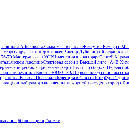
драшина и А.Белова: «Химки» — в финале
Кестутис Кемзура: Мы
е, старых друзьях и «Эрмитаже»
Виктор Дубовицкий отдан в аре
 76-70
Мастер-класс в УОР
Изменения в календаре
Сергей Караул
 итальянском Авелино
Стартовал сезон в Высшей лиге «А»
В Химк
еерический рывок в третьей четверти
Вести со сборов. Первая по
— третий чемпион Европы
ЕЮБЛ-89: Первая победа в новом сез
ндрашина-Белова: Пресс-конференция в Санкт-Петербурге
Турнир
фикационный раунд завершен на мажорной ноте
День города Хи
шарапов
#болельщики
#химки