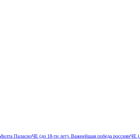
Милта Паласио
ЧЕ (до 18-ти лет). Важнейшая победа россиян
ЧЕ (