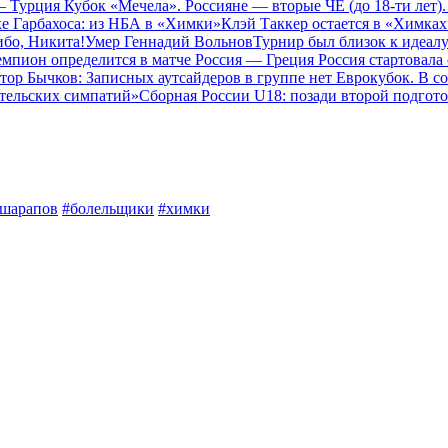
 — Турция
Кубок «Мечела». Россияне — вторые
ЧЕ (до 18-ти лет
е Гарбахоса: из НБА в «Химки»
Клэй Таккер остается в «Химках
бо, Никита!
Умер Геннадий Вольнов
Турнир был близок к идеал
емпион определится в матче Россия — Греция
Россия стартовала
тор Бычков: Записных аутсайдеров в группе нет
Еврокубок. В с
тельских симпатий»
Сборная России U18: позади второй подгот
шарапов
#болельщики
#химки