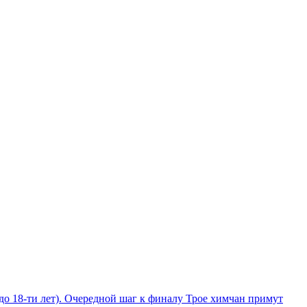
до 18-ти лет). Очередной шаг к финалу
Трое химчан примут