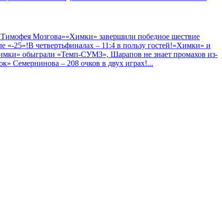
 Тимофея Мозгова»
«Химки» завершили победное шествие
е «-25»!
В четвертьфиналах – 11:4 в пользу гостей!
«Химки» и
имки» обыграли «Темп-СУМЗ», Шарапов не знает промахов из-
к» Семернинова – 208 очков в двух играх!
...