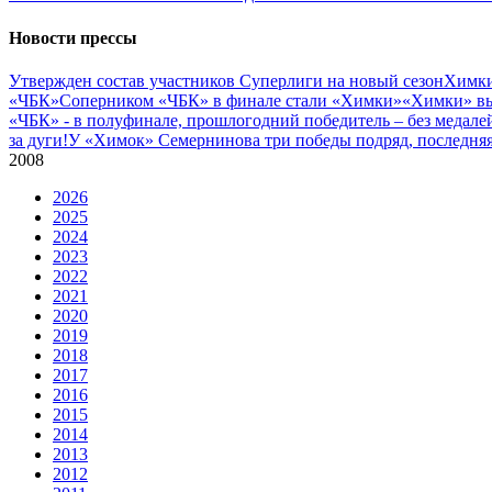
Новости прессы
Утвержден состав участников Cуперлиги на новый сезон
Химки
«ЧБК»
Соперником «ЧБК» в финале стали «Химки»
«Химки» вы
«ЧБК» - в полуфинале, прошлогодний победитель – без медале
за дуги!
У «Химок» Семернинова три победы подряд, последняя 
2008
2026
2025
2024
2023
2022
2021
2020
2019
2018
2017
2016
2015
2014
2013
2012