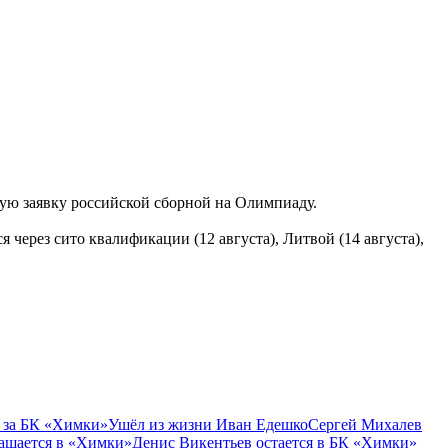
ую заявку российской сборной на Олимпиаду.
 через сито квалификации (12 августа), Литвой (14 августа),
 за БК «Химки»
Ушёл из жизни Иван Едешко
Сергей Михалев
ащается в «Химки»
Денис Викентьев остается в БК «Химки»