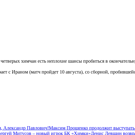
 четверых химчан есть неплохие шансы пробиться в окончательн
т с Ираном (матч пройдет 10 августа), со сборной, пробившейся
, Александр Павлович!
Максим Прощенко продолжит выступать
ергей Митусов – новый игрок БК «Химки»
Денис Левшин возвр