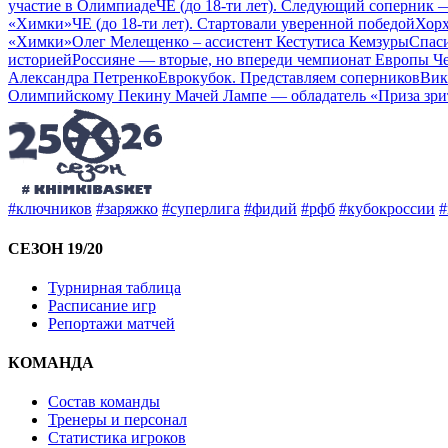
участие в Олимпиаде
ЧЕ (до 18-ти лет). Следующий соперник
«Химки»
ЧЕ (до 18-ти лет). Стартовали уверенной победой
Хорх
«Химки»
Олег Мелещенко – ассистент Кестутиса Кемзуры
Спаси
историей
Россияне — вторые, но впереди чемпионат Европы
Ч
Александра Петренко
Еврокубок. Представляем соперников
Вик
Олимпийскому Пекину
Мачей Лампе — обладатель «Приза зри
#ключников
#заряжко
#суперлига
#фидий
#рфб
#кубокроссии
#
СЕЗОН 19/20
Турнирная таблица
Расписание игр
Репортажи матчей
КОМАНДА
Состав команды
Тренеры и персонал
Статистика игроков