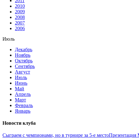
2011
2010
2009
2008
2007
2006
Июль
Декабрь
Ноябрь
Октябрь
Сентябрь
Август
Июль
Июнь
Май
Апрель
Март
Февраль
Январь
Новости клуба
Сыграем с чемпионами, но в турнире за 5-е место
Презентация 