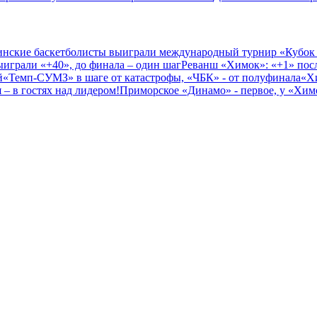
нские баскетболисты выиграли международный турнир «Кубок
играли «+40», до финала – один шаг
Реванш «Химок»: «+1» посл
й
«Темп-СУМЗ» в шаге от катастрофы, «ЧБК» - от полуфинала
«Х
– в гостях над лидером!
Приморское «Динамо» - первое, у «Химо