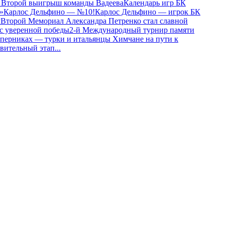
). Второй выигрыш команды Вадеева
Календарь игр БК
»
Карлос Дельфино — №10!
Карлос Дельфино — игрок БК
у
Второй Мемориал Александра Петренко стал славной
 с уверенной победы
2-й Международный турнир памяти
оперниках — турки и итальянцы
Химчане на пути к
овительный этап
...