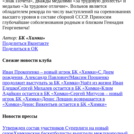
«Знак Почета», дважды медалями «За трудовую доблесть» и
медалью «За трудовое отличие». Вольнов является
обладателем рекорда по числу выступлений на соревнованиях
высшего уровня в составе сборной СССР. Приносим
глубочайшие соболезнования родным и близким Геннадия
Георгиевича!
Автор:
БК «Химки»
Поделиться Вконтакте
Поделиться в ОК
Свежие новости клуба
Иван Прокопенко – новый игрок БК «Химки»
С Днем
рождения, Александр Павлович!
Максим Прощенко
продолжит выступать за БК «Химки»
Ушёл из жизни Иван
Едешко
Сергей Михалев остается в БК «Химки»
Клим
Адайкин остается в БК «Химки»
Сергей Митусов – новый
игрок БК «Химки»
Денис Левшин возвращается в
«Химки»
Денис Викентьев остается в БК «Химки»
Новости прессы
Утвержден состав участников Cуперлиги на новый
сезон
Химкинские баскетболисты выиграли международный