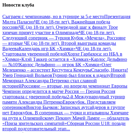
Новости клуба
Сыграем с чемпионами, но в турнире за 5-е место
Презентация
Милта Паласио
ЧЕ (до 18-ти лет). Важнейшая победа
россиян
ЧЕ (до 18-ти лет). Очередной шаг к финалу
Трое
химчан примут участие в Олимпиаде
ЧЕ (до 18-ти лет).
Следующий соперник — Турция
Кубок «Мечела». Россияне
— вторые
ЧЕ (до 18-ти лет). Второй выигрыш команды
Вадеева
Календарь игр БК «Химки»
ЧЕ (до 18-ти лет).
Стартовали уверенной победой
Хорхе Гарбахоса: из НБА в
«Химки»
Клэй Таккер остается в «Химках»
Карлос Дельфино
— №10!
Карлос Дельфино — игрок БК «Химки»
Олег
Мелещенко – ассистент Кестутиса Кемзуры
Спасибо, Никита!
Умер Геннадий Вольнов
Турнир был близок к идеалу
Второй
Мемориал Александра Петренко стал славной
историей
Россияне — вторые, но впереди чемпионат Европы
Чемпион определится в матче Россия — Греция
Россия
стартовала с уверенной победы
2-й Международный турнир
памяти Александра Петренко
Еврокубок. Представляем
соперников
Виктор Бычков: Записных аутсайдеров в группе
нет
Еврокубок. В соперниках — турки и итальянцы
Химчане
на пути к Олимпийскому Пекину
Мачей Лампе — обладатель
«Приза зрительских симпатий»
Сборная России U18: позади
второй подготовительный этап
...