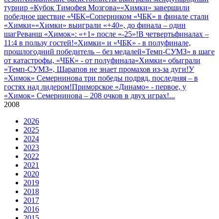
турнир «Кубок Тимофея Мозгова»
«Химки» завершили
победное шествие «ЧБК»
Соперником «ЧБК» в финале стали
«Химки»
«Химки» выиграли «+40», до финала – один
шаг
Реванш «Химок»: «+1» после «-25»!
В четвертьфиналах –
11:4 в пользу гостей!
«Химки» и «ЧБК» - в полуфинале,
прошлогодний победитель – без медалей
«Темп-СУМЗ» в шаге
от катастрофы, «ЧБК» - от полуфинала
«Химки» обыграли
«Темп-СУМЗ», Шарапов не знает промахов из-за дуги!
У
«Химок» Семернинова три победы подряд, последняя – в
гостях над лидером!
Приморское «Динамо» - первое, у
«Химок» Семернинова – 208 очков в двух играх!
...
2008
2026
2025
2024
2023
2022
2021
2020
2019
2018
2017
2016
2015