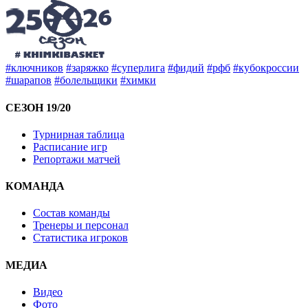
#ключников
#заряжко
#суперлига
#фидий
#рфб
#кубокроссии
#шарапов
#болельщики
#химки
СЕЗОН 19/20
Турнирная таблица
Расписание игр
Репортажи матчей
КОМАНДА
Состав команды
Тренеры и персонал
Статистика игроков
МЕДИА
Видео
Фото