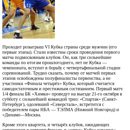
Проходит розыгрыш VI Кубка страны среди мужчин (его
первые этапы). Стали известны сроки проведения первого
матча подмосковным клубом. Он, как три сильнейшие
команды по итогам прошлогоднего, нет не Кубка —
чемпионата, вступит в борьбу с четвертьфинальной стадии
соревнований. Трудно сказать, почему от матчей первых
этапов освобождены полуфиналисты первенства, а не
участники «Финала четырёх» Кубка, который считается
самодостаточным и престижным состязанием. Первый матч
1/4 финала БК «Химки» проведут на выезде 21-го октября в
субботу с сильнейшей командой трио: «Спартак» (Санкт-
Петербург), одолевший «Северсталь», встретится с
победителем пары НБА — ТЭЛМА (Нижний Новгород) и
«Динамо—Москва.
Кроме этого квартета, и четырёх клубов, ожидающих
соперников в четвертьфинале, в «сетке» Кубка остались: