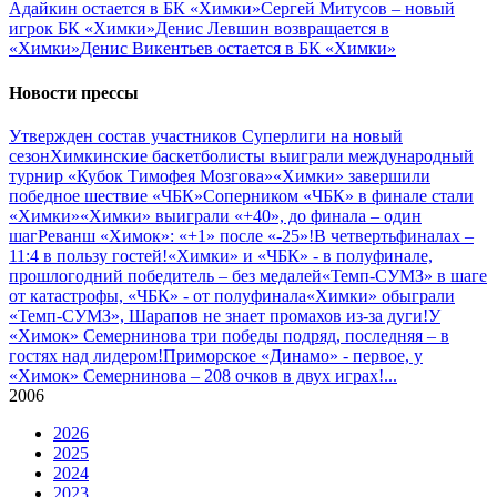
Адайкин остается в БК «Химки»
Сергей Митусов – новый
игрок БК «Химки»
Денис Левшин возвращается в
«Химки»
Денис Викентьев остается в БК «Химки»
Новости прессы
Утвержден состав участников Cуперлиги на новый
сезон
Химкинские баскетболисты выиграли международный
турнир «Кубок Тимофея Мозгова»
«Химки» завершили
победное шествие «ЧБК»
Соперником «ЧБК» в финале стали
«Химки»
«Химки» выиграли «+40», до финала – один
шаг
Реванш «Химок»: «+1» после «-25»!
В четвертьфиналах –
11:4 в пользу гостей!
«Химки» и «ЧБК» - в полуфинале,
прошлогодний победитель – без медалей
«Темп-СУМЗ» в шаге
от катастрофы, «ЧБК» - от полуфинала
«Химки» обыграли
«Темп-СУМЗ», Шарапов не знает промахов из-за дуги!
У
«Химок» Семернинова три победы подряд, последняя – в
гостях над лидером!
Приморское «Динамо» - первое, у
«Химок» Семернинова – 208 очков в двух играх!
...
2006
2026
2025
2024
2023