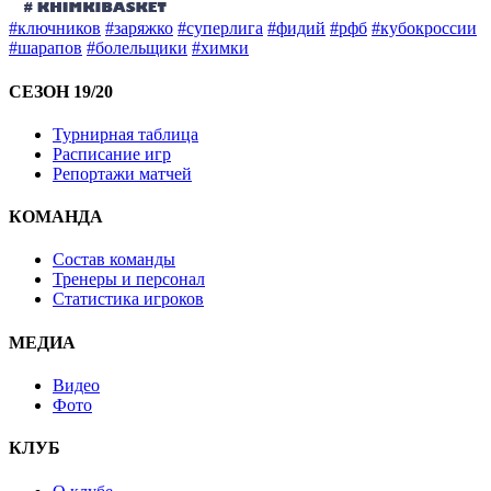
#ключников
#заряжко
#суперлига
#фидий
#рфб
#кубокроссии
#шарапов
#болельщики
#химки
СЕЗОН 19/20
Турнирная таблица
Расписание игр
Репортажи матчей
КОМАНДА
Состав команды
Тренеры и персонал
Статистика игроков
МЕДИА
Видео
Фото
КЛУБ