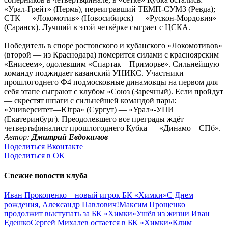
«Урал-Грейт» (Пермь), переигравший ТЕМП-СУМЗ (Ревда);
СТК — «Локомотив» (Новосибирск) — «Рускон-Мордовия»
(Саранск). Лучший в этой четвёрке сыграет с ЦСКА.
Победитель в споре ростовского и кубанского «Локомотивов»
(второй — из Краснодара) померится силами с красноярским
«Енисеем», одолевшим «Спартак—Приморье». Сильнейшую
команду поджидает казанский УНИКС. Участники
прошлогоднего Ф4 подмосковные динамовцы на первом для
себя этапе сыграют с клубом «Союз (Заречный). Если пройдут
— скрестят шпаги с сильнейшей командой пары:
«Университет—Югра» (Сургут) — «Урал»-УПИ
(Екатеринбург). Преодолевшего все преграды ждёт
четвертьфиналист прошлогоднего Кубка — «Динамо—СПб».
Автор:
Дмитрий Евдокимов
Поделиться Вконтакте
Поделиться в ОК
Свежие новости клуба
Иван Прокопенко – новый игрок БК «Химки»
С Днем
рождения, Александр Павлович!
Максим Прощенко
продолжит выступать за БК «Химки»
Ушёл из жизни Иван
Едешко
Сергей Михалев остается в БК «Химки»
Клим