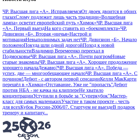
ЧР. Высшая лига «А». Исправляемся
От двоек двоится в обоих
глазах
Слому подлежит лишь часть традиции
«Волшебная
лампа» осветит европейский путь «Химок»
ЧР. Высшая лига
«А». Первый выезд
На кого ставить из «боекомплекта»
ЧР.
Дивизион «Б». Вторая «ничья»
Настрой и
мотивация
Невыполнимых задач нет
ЧР. Дивизион «Б». Начало
положено
Покуда шли одной дорогой
Поход к новой
стабильности
Владимир Веремеенко переехал в
Подмосковье
ЧР. Высшая лига «А». Почти разгром
Новые
старые знакомцы
ЧР. Высшая лига «А». Хорошее продолжение
хорошего начала
Дежавю?
ЧР. Высшая лига «А». Победа —
успех, две — многообещающее начало
ЧР. Высшая лига «А». С
почином!
Дебют - с автором первой сенсации
Келли МакКарти
перешёл в «Химки»
Отставание. Уже не "пропасть"
Дебют
против НБА - не качка на клиппере
Не хватило
концентрации
Уступили в борьбе за "Суперкубок"
Мастер-
класс для самых маленьких
Участие в таком проекте - честь
для всех
Кубок России-2006/07. Стартуем не выезде
В подарок
тренеру и капитану
...