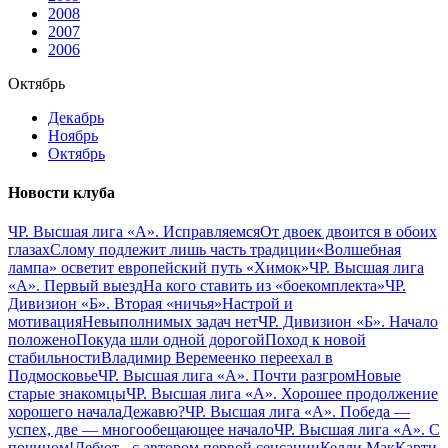
2008
2007
2006
Октябрь
Декабрь
Ноябрь
Октябрь
Новости клуба
ЧР. Высшая лига «А». Исправляемся
От двоек двоится в обоих
глазах
Слому подлежит лишь часть традиции
«Волшебная
лампа» осветит европейский путь «Химок»
ЧР. Высшая лига
«А». Первый выезд
На кого ставить из «боекомплекта»
ЧР.
Дивизион «Б». Вторая «ничья»
Настрой и
мотивация
Невыполнимых задач нет
ЧР. Дивизион «Б». Начало
положено
Покуда шли одной дорогой
Поход к новой
стабильности
Владимир Веремеенко переехал в
Подмосковье
ЧР. Высшая лига «А». Почти разгром
Новые
старые знакомцы
ЧР. Высшая лига «А». Хорошее продолжение
хорошего начала
Дежавю?
ЧР. Высшая лига «А». Победа —
успех, две — многообещающее начало
ЧР. Высшая лига «А». С
почином!
Дебют - с автором первой сенсации
Келли МакКарти