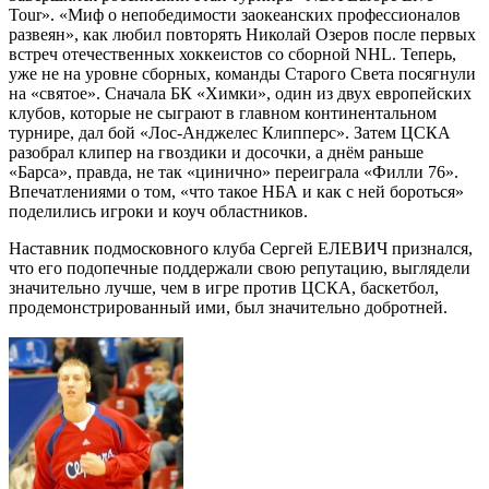
Tour». «Миф о непобедимости заокеанских профессионалов
развеян», как любил повторять Николай Озеров после первых
встреч отечественных хоккеистов со сборной NHL. Теперь,
уже не на уровне сборных, команды Старого Света посягнули
на «святое». Сначала БК «Химки», один из двух европейских
клубов, которые не сыграют в главном континентальном
турнире, дал бой «Лос-Анджелес Клипперс». Затем ЦСКА
разобрал клипер на гвоздики и досочки, а днём раньше
«Барса», правда, не так «цинично» переиграла «Филли 76».
Впечатлениями о том, «что такое НБА и как с ней бороться»
поделились игроки и коуч областников.
Наставник подмосковного клуба Сергей ЕЛЕВИЧ признался,
что его подопечные поддержали свою репутацию, выглядели
значительно лучше, чем в игре против ЦСКА, баскетбол,
продемонстрированный ими, был значительно добротней.