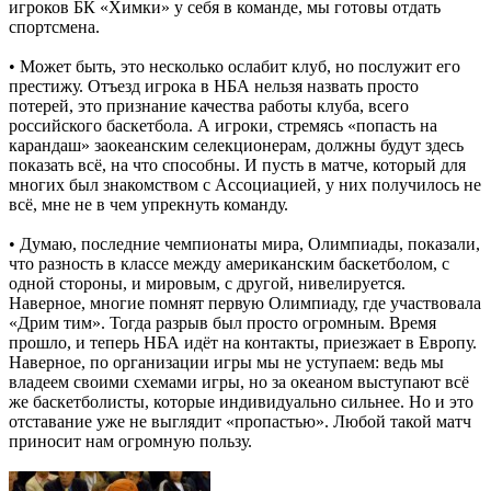
игроков БК «Химки» у себя в команде, мы готовы отдать
спортсмена.
• Может быть, это несколько ослабит клуб, но послужит его
престижу. Отъезд игрока в НБА нельзя назвать просто
потерей, это признание качества работы клуба, всего
российского баскетбола. А игроки, стремясь «попасть на
карандаш» заокеанским селекционерам, должны будут здесь
показать всё, на что способны. И пусть в матче, который для
многих был знакомством с Ассоциацией, у них получилось не
всё, мне не в чем упрекнуть команду.
• Думаю, последние чемпионаты мира, Олимпиады, показали,
что разность в классе между американским баскетболом, с
одной стороны, и мировым, с другой, нивелируется.
Наверное, многие помнят первую Олимпиаду, где участвовала
«Дрим тим». Тогда разрыв был просто огромным. Время
прошло, и теперь НБА идёт на контакты, приезжает в Европу.
Наверное, по организации игры мы не уступаем: ведь мы
владеем своими схемами игры, но за океаном выступают всё
же баскетболисты, которые индивидуально сильнее. Но и это
отставание уже не выглядит «пропастью». Любой такой матч
приносит нам огромную пользу.