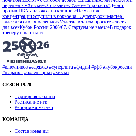
перешёл в «Химки»
Отставание. Уже не "пропасть"
Дебют
против НБА - не качка на клиппере
Не хватило
концентрации
Уступили в борьбе за "Суперкубок"
Мастер-
класс для самых маленьких
Участие в таком проекте - честь
для всех
Кубок России-2006/07. Стартуем не выезде
В подарок
тренеру и капитану
...
#ключников
#заряжко
#суперлига
#фидий
#рфб
#кубокроссии
#шарапов
#болельщики
#химки
СЕЗОН 19/20
Турнирная таблица
Расписание игр
Репортажи матчей
КОМАНДА
Состав команды