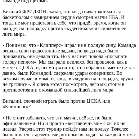
команде под щитами.
Виталий ФРИДЗОН сказал, что когда начал заниматься
баскетболом с замиранием сердца смотрел матчи НБА. И
тогда не мог представить себе, что придёт время, когда он
выйдет на площадку против «кудесников» из сильнейшей
лиги мира.
• Понимаю, что «Клипперс» играл не в полную силу. Команда
решала свои предсезонные задачи, но когда надо было
прибавить, она делала это. Но у нас нет повода «посыпать
голову пеплом». Мы сыграли неплохо, без провалов, как в
матче с ЦСКА, и, несмотря на то, что собрались вместе не так
давно, были Командой, сдержали удары соперников. Во
всяком случае, в момент, когда выходили на площадку, «руки
не тряслись». Я очень хотел посмотреть, чего мы стоим в
противостоянии с командой сильнейшей лиги мира.
Виталий, сложней играть было против ЦСКА или
«Клипперс»?
• Не стоит забывать, что эти матчи, всё же, не были
официальными. Но и просто «выставочными» я бы их не
назвал. Уверен, этот турнир пойдёт нам на пользу. Тяжелее
было в матче с армейцами, которые выходят на каждый матч с