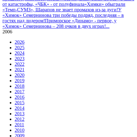
от катастрофы, «ЧБК» - от полуфинала
«Химки» обыграли
«Темп-СУМЗ», Шарапов не знает промахов из-за дуги!
У
«Химок» Семернинова три победы подряд, последняя – в
гостях над лидером!
Приморское «Динамо» - первое, у
«Химок» Семернинова – 208 очков в двух играх!
...
2006
2026
2025
2024
2023
2022
2021
2020
2019
2018
2017
2016
2015
2014
2013
2012
2011
2010
2009