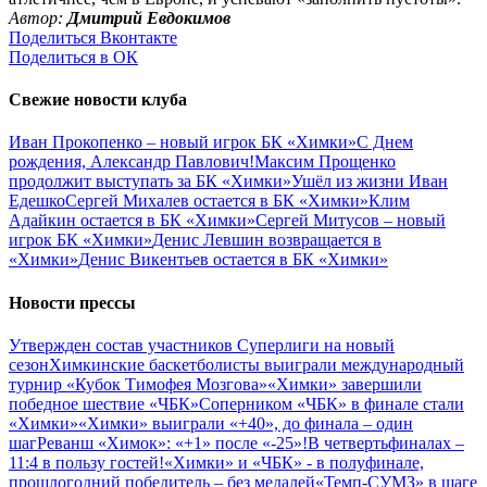
Автор:
Дмитрий Евдокимов
Поделиться Вконтакте
Поделиться в ОК
Свежие новости клуба
Иван Прокопенко – новый игрок БК «Химки»
С Днем
рождения, Александр Павлович!
Максим Прощенко
продолжит выступать за БК «Химки»
Ушёл из жизни Иван
Едешко
Сергей Михалев остается в БК «Химки»
Клим
Адайкин остается в БК «Химки»
Сергей Митусов – новый
игрок БК «Химки»
Денис Левшин возвращается в
«Химки»
Денис Викентьев остается в БК «Химки»
Новости прессы
Утвержден состав участников Cуперлиги на новый
сезон
Химкинские баскетболисты выиграли международный
турнир «Кубок Тимофея Мозгова»
«Химки» завершили
победное шествие «ЧБК»
Соперником «ЧБК» в финале стали
«Химки»
«Химки» выиграли «+40», до финала – один
шаг
Реванш «Химок»: «+1» после «-25»!
В четвертьфиналах –
11:4 в пользу гостей!
«Химки» и «ЧБК» - в полуфинале,
прошлогодний победитель – без медалей
«Темп-СУМЗ» в шаге