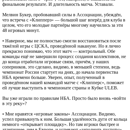
финальном результате. И длительность матча. Уставали.
Мелвин Букер, пробовавший силы в Ассоциации, убеждён,
что встреча с «Клипперз» — большой шаг вперёд для клуба в
целом, что его молодые партнёры многому научились за эти
48 игровых минут.
• Наверное, мы не полностью смогли восстановиться после
тяжёлой игры с ЦСКА, проведённой накануне. Но я лично
прекрасно понимаю, что этот матч — контрольный. Обе
команды ещё не завершили процесс создания коллективов, не
до конца отработали игровые связи, причём, у наших
соперников, это сделано, видимо, в меньшей степени, ведь
чемпионат России стартует на днях, до начала первенства
НБА времени больше. Уверен, опыт, полученный в
проведённом нашей командой матче с «Клипперс», поможет
ей лучше выступить в чемпионате страны и Кубке ULEB.
Вы уже играли по правилам НБА. Просто было вновь «войти
в эту реку»?
• Мне нравятся «игровые законы» Ассоциации. Видимо,
успел привыкнуть к ним. Большая удалённость дуги от кольца
немного «открывает площадку». Но там игроки быстрее и
атлетичнее, чем в Европе, и успевают «заполнить пустоты».